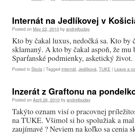
Internát na Jedlíkovej v Košic
Posted on
May 22, 2010
by
andrejbuday
Kto by čakal luxus, nedočká sa. Kto by 
sklamaný. A kto by čakal aspoň, že mu
Sparťanské podmienky, asketický život.
Posted in
Škola
|
Tagged
internát
,
Jedlíková
,
TUKE
|
Leave a c
Inzerát z Graftonu na pondelk
Posted on
April 26, 2010
by
andrejbuday
Takýto oznam visí o pracovnej príležitos
na TUKE. Všimol si ho spolužiak a mal
zaujímavé ? Neviem na koľko sa cenia sk