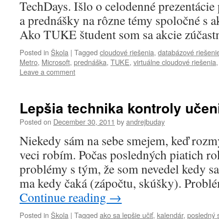
TechDays. Išlo o celodenné prezentácie
a prednášky na rôzne témy spoločné s ak
Ako TUKE študent som sa akcie zúčastni
Posted in
Škola
|
Tagged
cloudové riešenia
,
databázové riešeni
Metro
,
Microsoft
,
prednáška
,
TUKE
,
virtuálne cloudové riešenia
Leave a comment
Lepšia technika kontroly učen
Posted on
December 30, 2011
by
andrejbuday
Niekedy sám na sebe smejem, keď rozmý
veci robím. Počas posledných piatich r
problémy s tým, že som nevedel kedy sa 
ma kedy čaká (zápočtu, skúšky). Probl
Continue reading
→
Posted in
Škola
|
Tagged
ako sa lepšie učiť
,
kalendár
,
posledný 