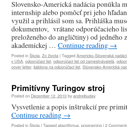
Slovensko-Americká nadácia ponúkla m
internship alebo pomôcť pri jeho hľad
využil a prihlásil som sa. Prihláška m
dokumentov, vrátane odporúčacieho list
preloženého do angličtiny) od jedného z
akademickej …
Continue reading
→
Posted in
Škola
,
Zo života
|
Tagged
Americko-Slovenská nadáci
v USA
,
odporúčaci list
,
odporúčaci list od zamestnávateľa
,
odporú
cover letter
,
šablona na odporúčaci list
,
Slovensko-Americká nad
Primitívny Turingov stroj
Posted on
December 12, 2010
by
andrejbuday
Vysvetlenie a popis inštrukcií pre primi
Continue reading
→
Posted in
Škola
|
Tagged
algorithmus
,
programing
|
2 Comment