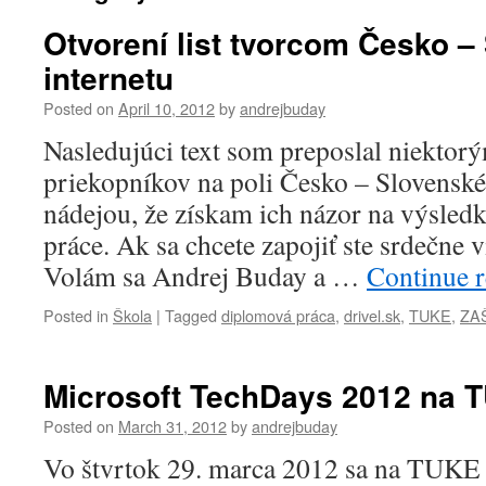
Otvorení list tvorcom Česko 
internetu
Posted on
April 10, 2012
by
andrejbuday
Nasledujúci text som preposlal niektorý
priekopníkov na poli Česko – Slovenské
nádejou, že získam ich názor na výsled
práce. Ak sa chcete zapojiť ste srdečne 
Volám sa Andrej Buday a …
Continue 
Posted in
Škola
|
Tagged
diplomová práca
,
drivel.sk
,
TUKE
,
ZA
Microsoft TechDays 2012 na 
Posted on
March 31, 2012
by
andrejbuday
Vo štvrtok 29. marca 2012 sa na TUKE 