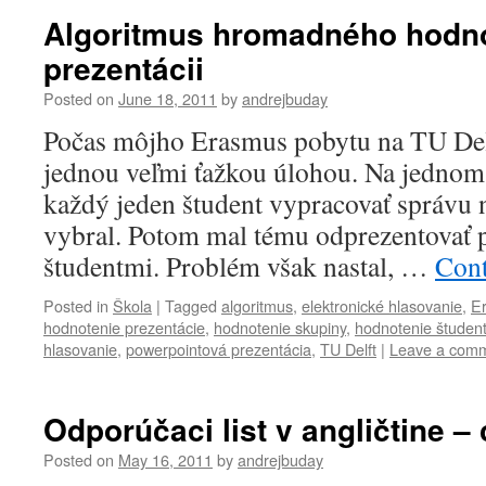
Algoritmus hromadného hodn
prezentácii
Posted on
June 18, 2011
by
andrejbuday
Počas môjho Erasmus pobytu na TU Delf
jednou veľmi ťažkou úlohou. Na jednom
každý jeden študent vypracovať správu n
vybral. Potom mal tému odprezentovať 
študentmi. Problém však nastal, …
Cont
Posted in
Škola
|
Tagged
algoritmus
,
elektronické hlasovanie
,
E
hodnotenie prezentácie
,
hodnotenie skupiny
,
hodnotenie študen
hlasovanie
,
powerpointová prezentácia
,
TU Delft
|
Leave a com
Odporúčaci list v angličtine – 
Posted on
May 16, 2011
by
andrejbuday