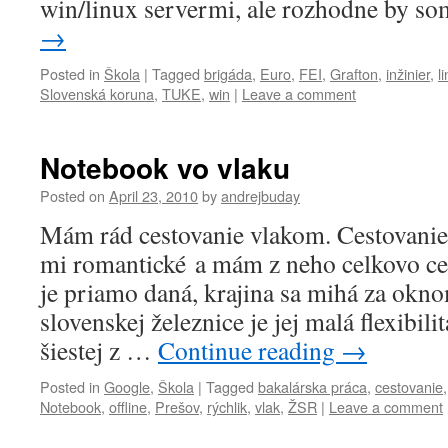
win/linux servermi, ale rozhodne by 
→
Posted in
Škola
|
Tagged
brigáda
,
Euro
,
FEI
,
Grafton
,
inžinier
,
l
Slovenská koruna
,
TUKE
,
win
|
Leave a comment
Notebook vo vlaku
Posted on
April 23, 2010
by
andrejbuday
Mám rád cestovanie vlakom. Cestovanie 
mi romantické a mám z neho celkovo cel
je priamo daná, krajina sa mihá za okn
slovenskej železnice je jej malá flexibili
šiestej z …
Continue reading
→
Posted in
Google
,
Škola
|
Tagged
bakalárska práca
,
cestovanie
Notebook
,
offline
,
Prešov
,
rýchlik
,
vlak
,
ŽSR
|
Leave a comment