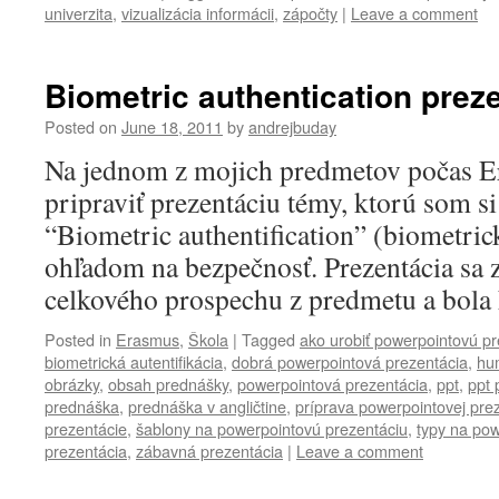
univerzita
,
vizualizácia informácii
,
zápočty
|
Leave a comment
Biometric authentication prez
Posted on
June 18, 2011
by
andrejbuday
Na jednom z mojich predmetov počas 
pripraviť prezentáciu témy, ktorú som s
“Biometric authentification” (biometrick
ohľadom na bezpečnosť. Prezentácia sa 
celkového prospechu z predmetu a bola
Posted in
Erasmus
,
Škola
|
Tagged
ako urobiť powerpointovú pr
biometrická autentifikácia
,
dobrá powerpointová prezentácia
,
hu
obrázky
,
obsah prednášky
,
powerpointová prezentácia
,
ppt
,
ppt 
prednáška
,
prednáška v angličtine
,
príprava powerpointovej pre
prezentácie
,
šablony na powerpointovú prezentáciu
,
typy na pow
prezentácia
,
zábavná prezentácia
|
Leave a comment