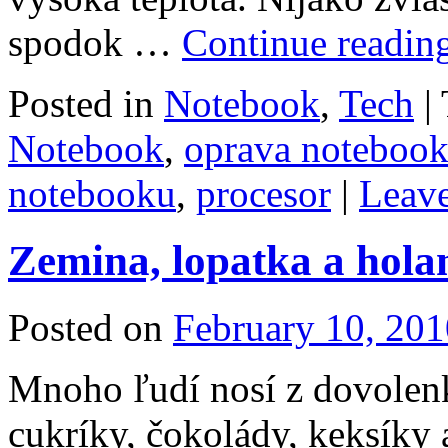
spodok …
Continue readin
Posted in
Notebook
,
Tech
|
Notebook
,
oprava noteboo
notebooku
,
procesor
|
Leav
Zemina, lopatka a hola
Posted on
February 10, 201
Mnoho ľudí nosí z dovolenk
cukríky, čokolády, keksíky a