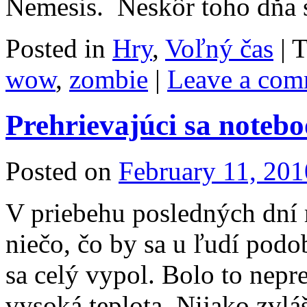
Nemesis. Neskôr toho dň
Posted in
Hry
,
Voľný čas
|
T
wow
,
zombie
|
Leave a com
Prehrievajúci sa noteb
Posted on
February 11, 201
V priebehu posledných dní 
niečo, čo by sa u ľudí podo
sa celý vypol. Bolo to nepr
vysoká teplota. Nijako zvlá