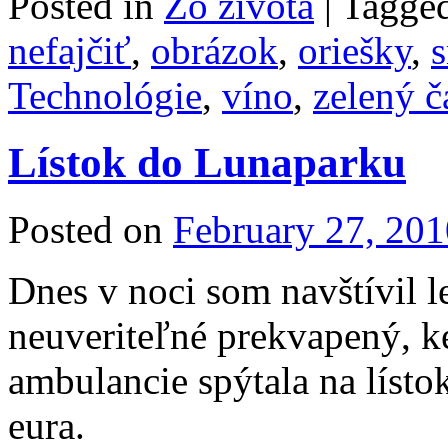
Posted in
Zo života
|
Tagge
nefajčiť
,
obrázok
,
oriešky
,
Technológie
,
víno
,
zelený č
Lístok do Lunaparku
Posted on
February 27, 201
Dnes v noci som navštívil 
neuveriteľné prekvapený, k
ambulancie spýtala na lísto
eura.