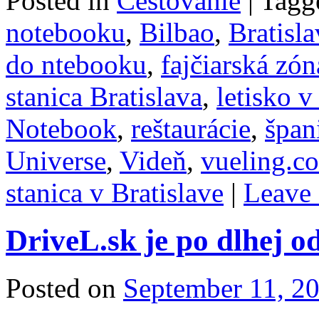
Posted in
Cestovanie
|
Tagg
notebooku
,
Bilbao
,
Bratisla
do ntebooku
,
fajčiarská zón
stanica Bratislava
,
letisko v
Notebook
,
reštaurácie
,
špan
Universe
,
Videň
,
vueling.c
stanica v Bratislave
|
Leave
DriveL.sk je po dlhej 
Posted on
September 11, 2