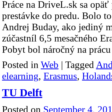
Práce na DriveL.sk sa opäť
prestávke do predu. Bolo to
Andrej Buday, ako jediný 
zúčastníl 6,5 mesačného E
Pobyt bol náročný na prá
Posted in
Web
|
Tagged
And
elearning
,
Erasmus
,
Holand
TU Delft
Posted on
September 4, 20