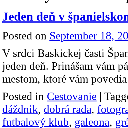
Jeden deň v španielsko
Posted on
September 18, 2
V srdci Baskickej časti Špa
jeden deň. Prinášam vám pár
mestom, ktoré vám povedia 
Posted in
Cestovanie
|
Tagg
dáždnik
,
dobrá rada
,
fotogr
futbalový klub
,
galeona
,
gr