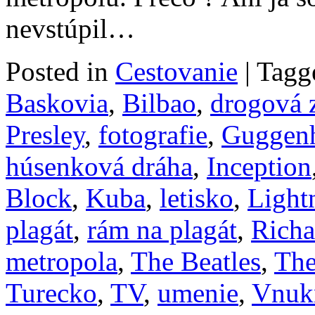
nevstúpil…
Posted in
Cestovanie
|
Tagg
Baskovia
,
Bilbao
,
drogová 
Presley
,
fotografie
,
Guggen
húsenková dráha
,
Inception
Block
,
Kuba
,
letisko
,
Lightn
plagát
,
rám na plagát
,
Richa
metropola
,
The Beatles
,
The
Turecko
,
TV
,
umenie
,
Vnuk