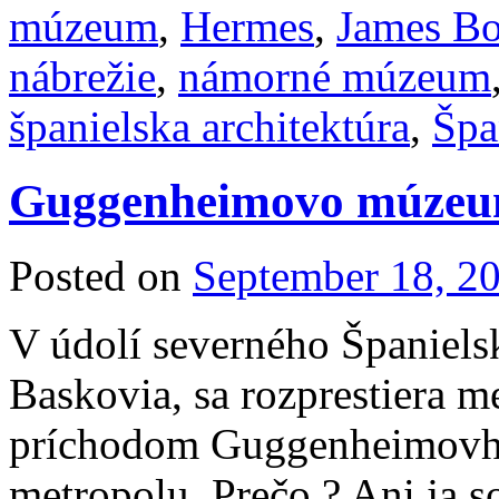
múzeum
,
Hermes
,
James B
nábrežie
,
námorné múzeum
španielska architektúra
,
Špa
Guggenheimovo múzeum
Posted on
September 18, 2
V údolí severného Španielsk
Baskovia, sa rozprestiera m
príchodom Guggenheimovho
metropolu. Prečo ? Ani ja 