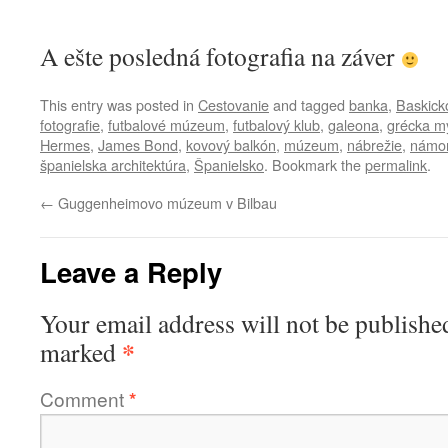
A ešte posledná fotografia na záver
This entry was posted in
Cestovanie
and tagged
banka
,
Baskick
fotografie
,
futbalové múzeum
,
futbalový klub
,
galeona
,
grécka my
Hermes
,
James Bond
,
kovový balkón
,
múzeum
,
nábrežie
,
námo
španielska architektúra
,
Španielsko
. Bookmark the
permalink
.
←
Guggenheimovo múzeum v Bilbau
Leave a Reply
Your email address will not be publishe
*
marked
Comment
*