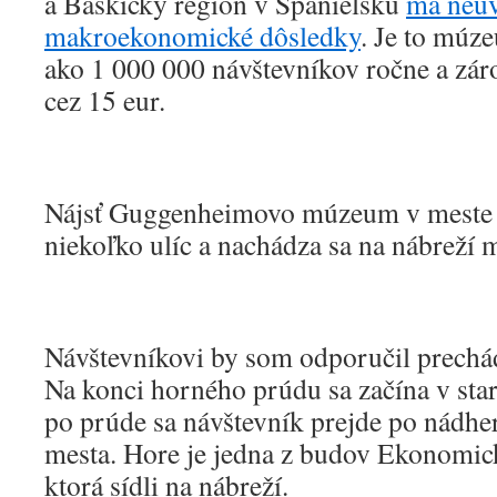
a Baskicky región v Španielsku
má neuv
makroekonomické dôsledky
. Je to múze
ako 1 000 000 návštevníkov ročne a záro
cez 15 eur.
Nájsť Guggenheimovo múzeum v meste j
niekoľko ulíc a nachádza sa na nábreží m
Návštevníkovi by som odporučil prechád
Na konci horného prúdu sa začína v st
po prúde sa návštevník prejde po nádhe
mesta. Hore je jedna z budov Ekonomick
ktorá sídli na nábreží.