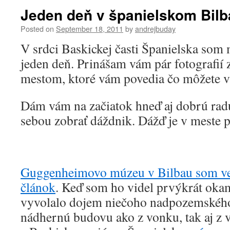
Jeden deň v španielskom Bilb
Posted on
September 18, 2011
by
andrejbuday
V srdci Baskickej časti Španielska som 
jeden deň. Prinášam vám pár fotografií 
mestom, ktoré vám povedia čo môžete v 
Dám vám na začiatok hneď aj dobrú radu
sebou zobrať dáždnik. Dážď je v meste 
Guggenheimovo múzeu v Bilbau som ve
článok
. Keď som ho videl prvýkrát oka
vyvolalo dojem niečoho nadpozemského
nádhernú budovu ako z vonku, tak aj z v