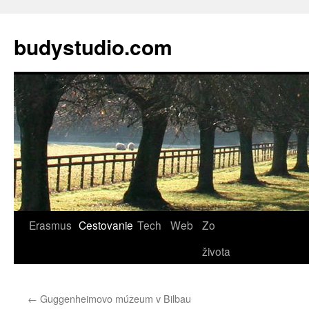
budystudio.com
Skip
Erasmus
Cestovanie
Tech
Web
Zo
to
života
content
←
Guggenheimovo múzeum v Bilbau