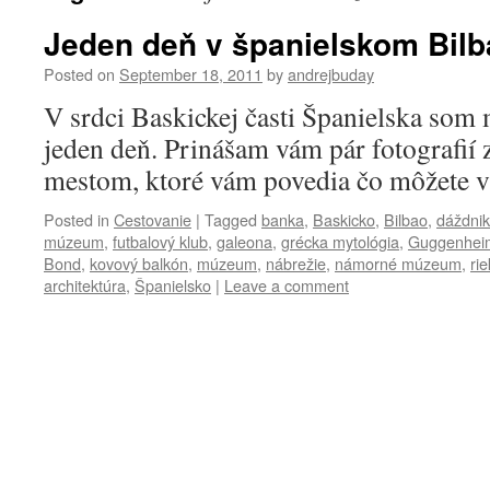
Jeden deň v španielskom Bilb
Posted on
September 18, 2011
by
andrejbuday
V srdci Baskickej časti Španielska som 
jeden deň. Prinášam vám pár fotografií 
mestom, ktoré vám povedia čo môžete v 
Posted in
Cestovanie
|
Tagged
banka
,
Baskicko
,
Bilbao
,
dáždnik
múzeum
,
futbalový klub
,
galeona
,
grécka mytológia
,
Guggenhei
Bond
,
kovový balkón
,
múzeum
,
nábrežie
,
námorné múzeum
,
ri
architektúra
,
Španielsko
|
Leave a comment