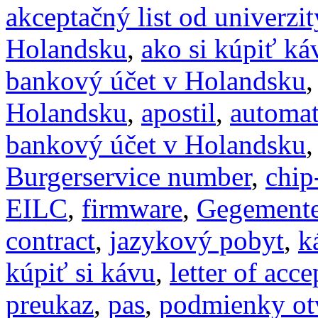
akceptačný list od univerzit
Holandsku
,
ako si kúpiť k
bankový účet v Holandsku
Holandsku
,
apostil
,
automat
bankový účet v Holandsku
Burgerservice number
,
chip
EILC
,
firmware
,
Gegement
contract
,
jazykový pobyt
,
k
kúpiť si kávu
,
letter of acc
preukaz
,
pas
,
podmienky ot