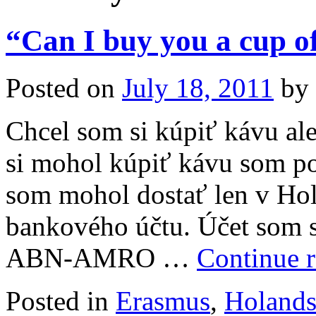
“Can I buy you a cup of
Posted on
July 18, 2011
by
Chcel som si kúpiť kávu al
si mohol kúpiť kávu som po
som mohol dostať len v Hol
bankového účtu. Účet som si
ABN-AMRO …
Continue 
Posted in
Erasmus
,
Holand