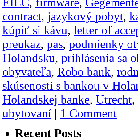
EILC
,
firmware
,
Gegement
contract
,
jazykový pobyt
,
k
kúpiť si kávu
,
letter of acc
preukaz
,
pas
,
podmienky ot
Holandsku
,
príhlásenia sa 
obyvateľa
,
Robo bank
,
rodn
skúsenosti s bankou v Hol
Holandskej banke
,
Utrecht
,
ubytovaní
|
1 Comment
Recent Posts