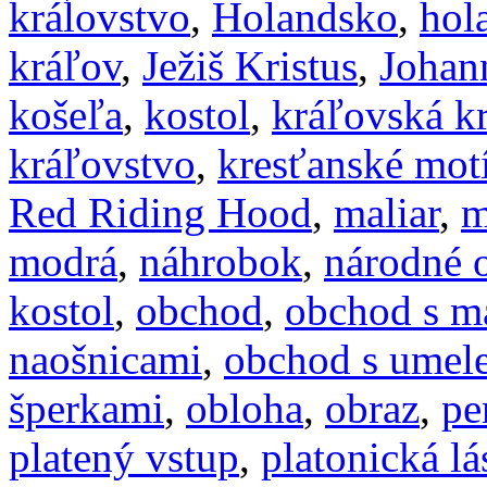
kráĺovstvo
,
Holandsko
,
hol
kráľov
,
Ježiš Kristus
,
Johan
košeľa
,
kostol
,
kráľovská k
kráľovstvo
,
kresťanské mot
Red Riding Hood
,
maliar
,
m
modrá
,
náhrobok
,
národné 
kostol
,
obchod
,
obchod s m
naošnicami
,
obchod s umel
šperkami
,
obloha
,
obraz
,
pe
platený vstup
,
platonická lá