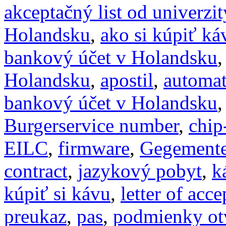
akceptačný list od univerzit
Holandsku
,
ako si kúpiť k
bankový účet v Holandsku
Holandsku
,
apostil
,
automat
bankový účet v Holandsku
Burgerservice number
,
chip
EILC
,
firmware
,
Gegement
contract
,
jazykový pobyt
,
k
kúpiť si kávu
,
letter of acc
preukaz
,
pas
,
podmienky ot