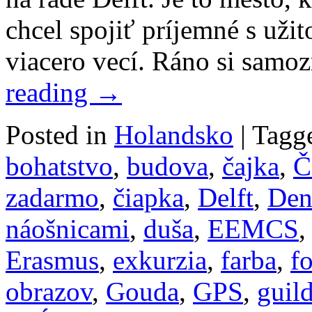
chcel spojiť príjemné s už
viacero vecí. Ráno si samo
reading
→
Posted in
Holandsko
|
Tagg
bohatstvo
,
budova
,
čajka
,
Č
zadarmo
,
čiapka
,
Delft
,
Den
náošnicami
,
duša
,
EEMCS
Erasmus
,
exkurzia
,
farba
,
f
obrazov
,
Gouda
,
GPS
,
guil