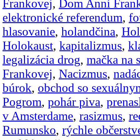
Frankovej
,
Dom Anni Fran
elektronické referendum
,
fo
hlasovanie
,
holandčina
,
Hol
Holokaust
,
kapitalizmus
,
kl
legalizácia drog
,
mačka na s
Frankovej
,
Nacizmus
,
nadác
búrok
,
obchod so sexuáln
Pogrom
,
pohár piva
,
prenas
v Amsterdame
,
rasizmus
,
re
Rumunsko
,
rýchle občerstv