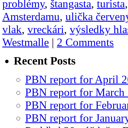
problémy
,
štangasta
,
turista
Amsterdamu
,
ulička červen
vlak
,
vreckári
,
výsledky hla
Westmalle
|
2 Comments
Recent Posts
PBN report for April 
PBN report for March
PBN report for Februa
PBN report for Januar