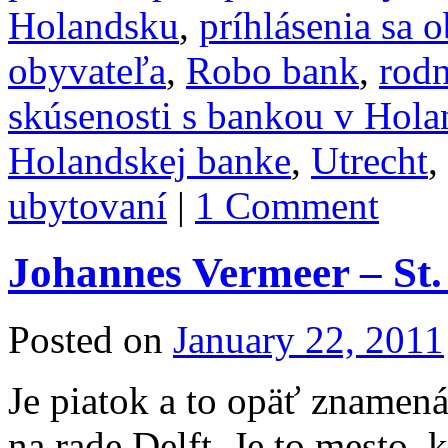
Holandsku
,
príhlásenia sa 
obyvateľa
,
Robo bank
,
rodn
skúsenosti s bankou v Hol
Holandskej banke
,
Utrecht
,
ubytovaní
|
1 Comment
Johannes Vermeer – St.
Posted on
January 22, 2011
Je piatok a to opäť znamen
na rade Delft. Je to mesto,