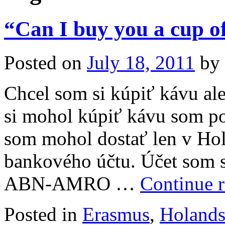
“Can I buy you a cup of
Posted on
July 18, 2011
by
Chcel som si kúpiť kávu al
si mohol kúpiť kávu som po
som mohol dostať len v Hol
bankového účtu. Účet som si
ABN-AMRO …
Continue 
Posted in
Erasmus
,
Holand