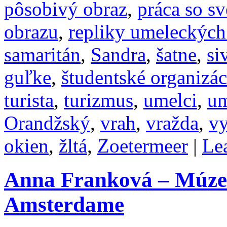
pôsobivý obraz
,
práca so s
obrazu
,
repliky umeleckých
samaritán
,
Sandra
,
šatne
,
si
guľke
,
študentské organizác
turista
,
turizmus
,
umelci
,
um
Orandžský
,
vrah
,
vražda
,
vy
okien
,
žltá
,
Zoetermeer
|
Le
Anna Franková – Múze
Amsterdame