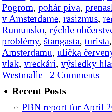
Pogrom
,
pohár piva
,
prenas
v Amsterdame
,
rasizmus
,
re
Rumunsko
,
rýchle občerstv
problémy
,
štangasta
,
turista
Amsterdamu
,
ulička červen
vlak
,
vreckári
,
výsledky hla
Westmalle
|
2 Comments
Recent Posts
PBN report for April 