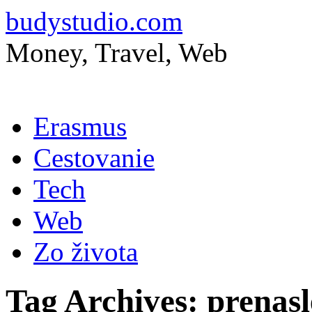
budystudio.com
Money, Travel, Web
Skip
Erasmus
to
content
Cestovanie
Tech
Web
Zo života
Tag Archives:
prenas