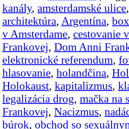
kanály
,
amsterdamské ulice
architektúra
,
Argentína
,
box
v Amsterdame
,
cestovanie 
Frankovej
,
Dom Anni Fran
elektronické referendum
,
fo
hlasovanie
,
holandčina
,
Hol
Holokaust
,
kapitalizmus
,
kl
legalizácia drog
,
mačka na s
Frankovej
,
Nacizmus
,
nadác
búrok
,
obchod so sexuáln