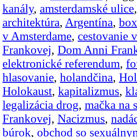
kanály
,
amsterdamské ulice
architektúra
,
Argentína
,
box
v Amsterdame
,
cestovanie 
Frankovej
,
Dom Anni Fran
elektronické referendum
,
fo
hlasovanie
,
holandčina
,
Hol
Holokaust
,
kapitalizmus
,
kl
legalizácia drog
,
mačka na s
Frankovej
,
Nacizmus
,
nadác
búrok
,
obchod so sexuáln