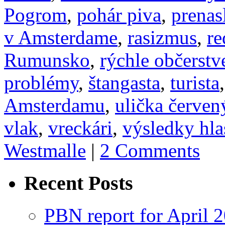
Pogrom
,
pohár piva
,
prenas
v Amsterdame
,
rasizmus
,
re
Rumunsko
,
rýchle občerstv
problémy
,
štangasta
,
turista
Amsterdamu
,
ulička červen
vlak
,
vreckári
,
výsledky hla
Westmalle
|
2 Comments
Recent Posts
PBN report for April 