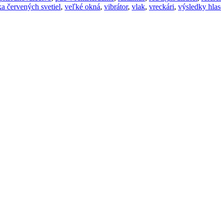
ka červených svetiel
,
veľké okná
,
vibrátor
,
vlak
,
vreckári
,
výsledky hla