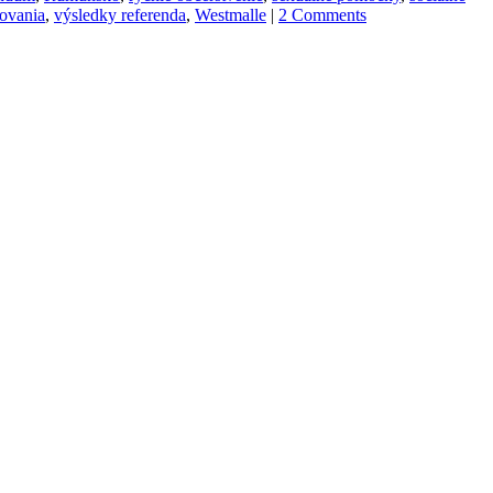
sovania
,
výsledky referenda
,
Westmalle
|
2 Comments