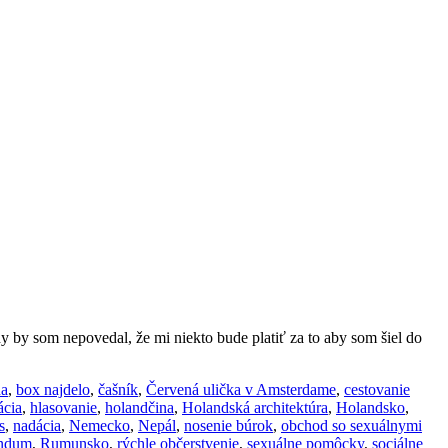
by som nepovedal, že mi niekto bude platiť za to aby som šiel do
na
,
box najdelo
,
čašník
,
Červená ulička v Amsterdame
,
cestovanie
ácia
,
hlasovanie
,
holandčina
,
Holandská architektúra
,
Holandsko
,
s
,
nadácia
,
Nemecko
,
Nepál
,
nosenie búrok
,
obchod so sexuálnymi
endum
,
Rumunsko
,
rýchle občerstvenie
,
sexuálne pomôcky
,
sociálne