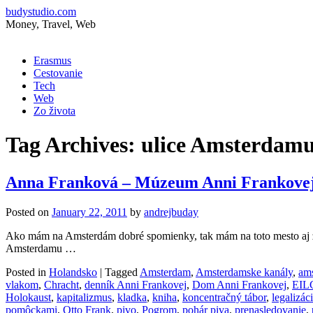
budystudio.com
Money, Travel, Web
Skip
Erasmus
to
Cestovanie
content
Tech
Web
Zo života
Tag Archives:
ulice Amsterdam
Anna Franková – Múzeum Anni Frankove
Posted on
January 22, 2011
by
andrejbuday
Ako mám na Amsterdám dobré spomienky, tak mám na toto mesto aj zlé
Amsterdamu …
Posted in
Holandsko
|
Tagged
Amsterdam
,
Amsterdamske kanály
,
ams
vlakom
,
Chracht
,
denník Anni Frankovej
,
Dom Anni Frankovej
,
EIL
Holokaust
,
kapitalizmus
,
kladka
,
kniha
,
koncentračný tábor
,
legalizác
pomôckami
,
Otto Frank
,
pivo
,
Pogrom
,
pohár piva
,
prenasledovanie
,