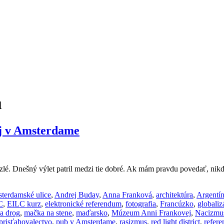
u
j v Amsterdame
. Dnešný výlet patril medzi tie dobré. Ak mám pravdu povedať, nikdy 
terdamské ulice
,
Andrej Buday
,
Anna Franková
,
architektúra
,
Argentí
C
,
EILC kurz
,
elektronické referendum
,
fotografia
,
Francúzko
,
globaliz
ia drog
,
mačka na stene
,
maďarsko
,
Múzeum Anni Frankovej
,
Nacizmu
prisťahovalectvo
,
pub v Amsterdame
,
rasizmus
,
red light district
,
refer