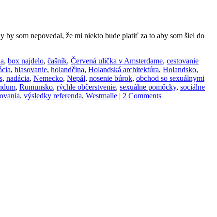
by som nepovedal, že mi niekto bude platiť za to aby som šiel do
na
,
box najdelo
,
čašník
,
Červená ulička v Amsterdame
,
cestovanie
ácia
,
hlasovanie
,
holandčina
,
Holandská architektúra
,
Holandsko
,
s
,
nadácia
,
Nemecko
,
Nepál
,
nosenie búrok
,
obchod so sexuálnymi
endum
,
Rumunsko
,
rýchle občerstvenie
,
sexuálne pomôcky
,
sociálne
sovania
,
výsledky referenda
,
Westmalle
|
2 Comments