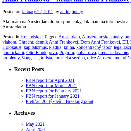
Posted on
January 22, 2011
by
andrejbuday
Ako mám na Amsterdám dobré spomienky, tak mám na toto mesto aj zlé
Amsterdamu …
Posted in
Holandsko
|
Tagged
Amsterdam
,
Amsterdamske kanály
,
ams
vlakom
,
Chracht
,
denník Anni Frankovej
,
Dom Anni Frankovej
,
EIL
Holokaust
,
kapitalizmus
,
kladka
,
kniha
,
koncentračný tábor
,
legalizác
pomôckami
,
Otto Frank
,
pivo
,
Pogrom
,
pohár piva
,
prenasledovanie
,
problémy
,
štangasta
,
turista
,
turistická sezóna
,
ulice Amsterdamu
,
ulič
Recent Posts
PBN report for April 2021
PBN report for March 2021
PBN report for February 2021
PBN report for January 2021
Prehľad 20. týždeň – Breaking point
Archives
May 2021
April 2021