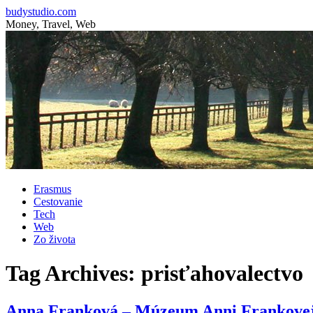
budystudio.com
Money, Travel, Web
Skip
Erasmus
to
Cestovanie
content
Tech
Web
Zo života
Tag Archives:
prisťahovalectvo
Anna Franková – Múzeum Anni Frankove