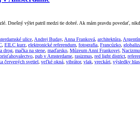
. Dnešný výlet patril medzi tie dobré. Ak mám pravdu povedať, nikdy 
terdamské ulice
,
Andrej Buday
,
Anna Franková
,
architektúra
,
Argentí
C
,
EILC kurz
,
elektronické referendum
,
fotografia
,
Francúzko
,
globaliz
ia drog
,
mačka na stene
,
maďarsko
,
Múzeum Anni Frankovej
,
Nacizmu
prisťahovalectvo
,
pub v Amsterdame
,
rasizmus
,
red light district
,
refer
ka červených svetiel
,
veľké okná
,
vibrátor
,
vlak
,
vreckári
,
výsledky hla