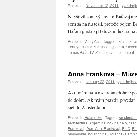
Posted on
November 12, 2011
by
andrej
Navštívil som výstavu o Baťovej a
som sa na ňu tešil, pretože pojem B
Baťom prišla aj Baťová industriálna
Posted in
Voľný čas
|
Tagged
akrchitekt
,
a
Londýn
,
mesto Zlín
,
model
,
plagát
,
Sloven
Tomaš Baťa
,
TV
,
Zlín
|
Leave a comment
Anna Franková – Múz
Posted on
January 22, 2011
by
andrejbu
Ako mám na Amsterdám dobré spomie
tie dobré. Ak mám pravdu povedať, 
šiel do Amsterdamu …
Posted in
Holandsko
|
Tagged
Amsterda
architektúra
,
Argentína
,
box najdelo
,
čašn
Frankovej
,
Dom Anni Frankovej
,
EILC
,
EI
hlasovanie
,
holandčina
,
Holandská archit