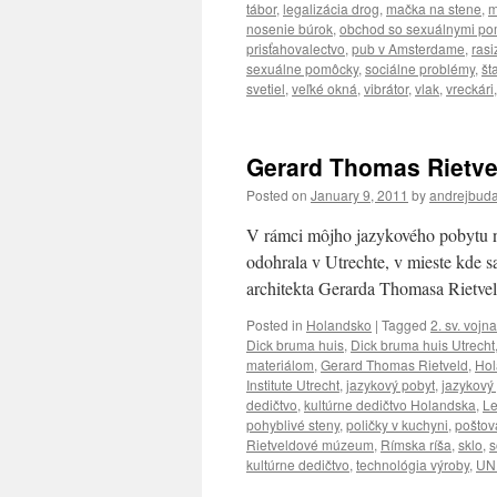
tábor
,
legalizácia drog
,
mačka na stene
,
m
nosenie búrok
,
obchod so sexuálnymi p
prisťahovalectvo
,
pub v Amsterdame
,
ras
sexuálne pomôcky
,
sociálne problémy
,
št
svetiel
,
veľké okná
,
vibrátor
,
vlak
,
vreckári
Gerard Thomas Rietve
Posted on
January 9, 2011
by
andrejbud
V rámci môjho jazykového pobytu n
odohrala v Utrechte, v mieste kde
architekta Gerarda Thomasa Rietvel
Posted in
Holandsko
|
Tagged
2. sv. vojna
Dick bruma huis
,
Dick bruma huis Utrecht
materiálom
,
Gerard Thomas Rietveld
,
Hol
Institute Utrecht
,
jazykový pobyt
,
jazykový
dedičtvo
,
kultúrne dedičtvo Holandska
,
L
pohyblivé steny
,
poličky v kuchyni
,
poštov
Rietveldové múzeum
,
Rímska ríša
,
sklo
,
s
kultúrne dedičtvo
,
technológia výroby
,
UN