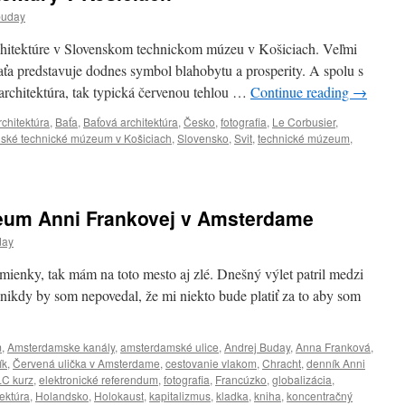
buday
rchitektúre v Slovenskom technickom múzeu v Košiciach. Veľmi
aťa predstavuje dodnes symbol blahobytu a prosperity. A spolu s
 architektúra, tak typická červenou tehlou …
Continue reading
→
rchitektúra
,
Baťa
,
Baťová architektúra
,
Česko
,
fotografia
,
Le Corbusier
,
ské technické múzeum v Košiciach
,
Slovensko
,
Svit
,
technické múzeum
,
eum Anni Frankovej v Amsterdame
day
nky, tak mám na toto mesto aj zlé. Dnešný výlet patril medzi
nikdy by som nepovedal, že mi niekto bude platiť za to aby som
m
,
Amsterdamske kanály
,
amsterdamské ulice
,
Andrej Buday
,
Anna Franková
,
ík
,
Červená ulička v Amsterdame
,
cestovanie vlakom
,
Chracht
,
denník Anni
LC kurz
,
elektronické referendum
,
fotografia
,
Francúzko
,
globalizácia
,
ektúra
,
Holandsko
,
Holokaust
,
kapitalizmus
,
kladka
,
kniha
,
koncentračný