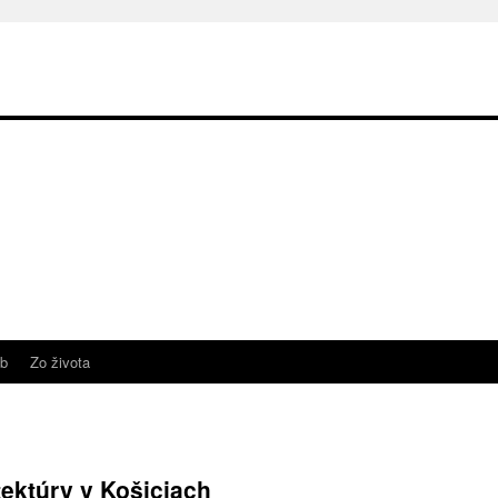
b
Zo života
tektúry v Košiciach