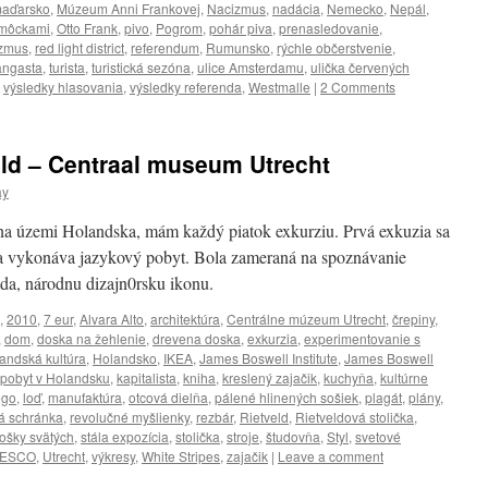
aďarsko
,
Múzeum Anni Frankovej
,
Nacizmus
,
nadácia
,
Nemecko
,
Nepál
,
omôckami
,
Otto Frank
,
pivo
,
Pogrom
,
pohár piva
,
prenasledovanie
,
izmus
,
red light district
,
referendum
,
Rumunsko
,
rýchle občerstvenie
,
angasta
,
turista
,
turistická sezóna
,
ulice Amsterdamu
,
ulička červených
,
výsledky hlasovania
,
výsledky referenda
,
Westmalle
|
2 Comments
ld – Centraal museum Utrecht
ay
a územi Holandska, mám každý piatok exkurziu. Prvá exkuzia sa
 sa vykonáva jazykový pobyt. Bola zameraná na spoznávanie
da, národnu dizajn0rsku ikonu.
,
2010
,
7 eur
,
Alvara Alto
,
architektúra
,
Centrálne múzeum Utrecht
,
črepiny
,
,
dom
,
doska na žehlenie
,
drevena doska
,
exkurzia
,
experimentovanie s
andská kultúra
,
Holandsko
,
IKEA
,
James Boswell Institute
,
James Boswell
 pobyt v Holandsku
,
kapitalista
,
kniha
,
kreslený zajačik
,
kuchyňa
,
kultúrne
ego
,
loď
,
manufaktúra
,
otcová dielňa
,
pálené hlinených sošiek
,
plagát
,
plány
,
á schránka
,
revolučné myšlienky
,
rezbár
,
Rietveld
,
Rietveldová stolička
,
ošky svätých
,
stála expozícia
,
stolička
,
stroje
,
študovňa
,
Styl
,
svetové
ESCO
,
Utrecht
,
výkresy
,
White Stripes
,
zajačik
|
Leave a comment