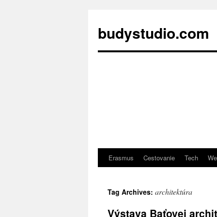
budystudio.com
Erasmus
Cestovanie
Tech
We
Skip
to
architektúra
Tag Archives:
content
Výstava Baťovej archi