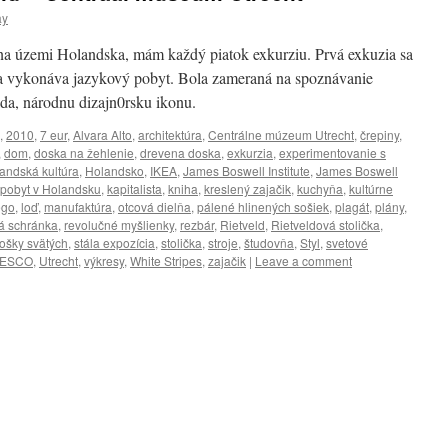
ay
a územi Holandska, mám každý piatok exkurziu. Prvá exkuzia sa
 sa vykonáva jazykový pobyt. Bola zameraná na spoznávanie
da, národnu dizajn0rsku ikonu.
,
2010
,
7 eur
,
Alvara Alto
,
architektúra
,
Centrálne múzeum Utrecht
,
črepiny
,
,
dom
,
doska na žehlenie
,
drevena doska
,
exkurzia
,
experimentovanie s
andská kultúra
,
Holandsko
,
IKEA
,
James Boswell Institute
,
James Boswell
 pobyt v Holandsku
,
kapitalista
,
kniha
,
kreslený zajačik
,
kuchyňa
,
kultúrne
ego
,
loď
,
manufaktúra
,
otcová dielňa
,
pálené hlinených sošiek
,
plagát
,
plány
,
á schránka
,
revolučné myšlienky
,
rezbár
,
Rietveld
,
Rietveldová stolička
,
ošky svätých
,
stála expozícia
,
stolička
,
stroje
,
študovňa
,
Styl
,
svetové
ESCO
,
Utrecht
,
výkresy
,
White Stripes
,
zajačik
|
Leave a comment