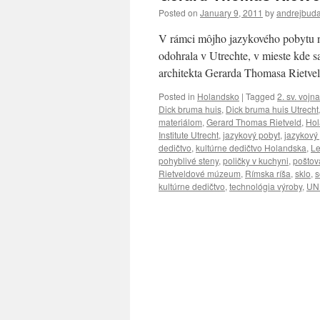
Posted on
January 9, 2011
by
andrejbud
V rámci môjho jazykového pobytu n
odohrala v Utrechte, v mieste kde
architekta Gerarda Thomasa Rietvel
Posted in
Holandsko
|
Tagged
2. sv. vojna
Dick bruma huis
,
Dick bruma huis Utrecht
materiálom
,
Gerard Thomas Rietveld
,
Hol
Institute Utrecht
,
jazykový pobyt
,
jazykový
dedičtvo
,
kultúrne dedičtvo Holandska
,
L
pohyblivé steny
,
poličky v kuchyni
,
poštov
Rietveldové múzeum
,
Rímska ríša
,
sklo
,
s
kultúrne dedičtvo
,
technológia výroby
,
UN