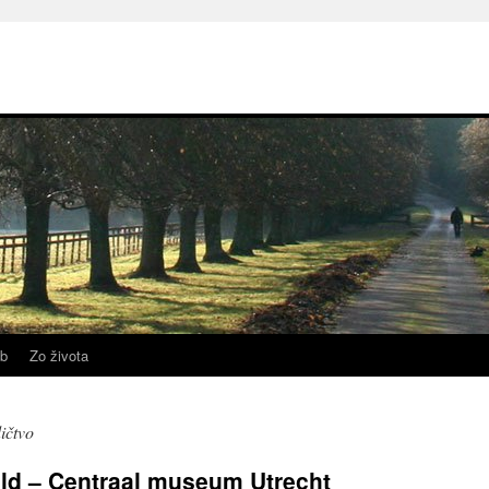
b
Zo života
ičtvo
ld – Centraal museum Utrecht