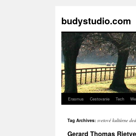
budystudio.com
Erasmus
Cestovanie
Tech
We
Skip
to
svetové kultúrne ded
Tag Archives:
content
Gerard Thomas Rietve