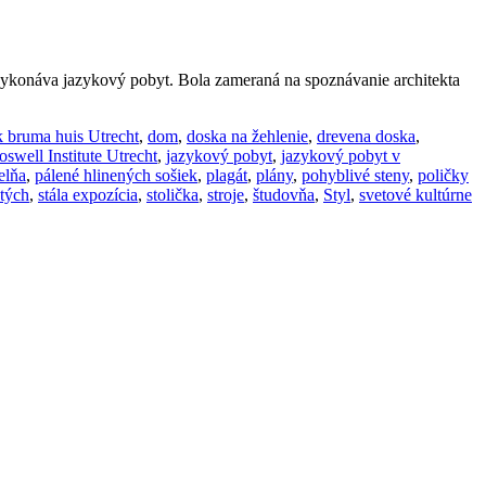
vykonáva jazykový pobyt. Bola zameraná na spoznávanie architekta
 bruma huis Utrecht
,
dom
,
doska na žehlenie
,
drevena doska
,
swell Institute Utrecht
,
jazykový pobyt
,
jazykový pobyt v
elňa
,
pálené hlinených sošiek
,
plagát
,
plány
,
pohyblivé steny
,
poličky
tých
,
stála expozícia
,
stolička
,
stroje
,
študovňa
,
Styl
,
svetové kultúrne