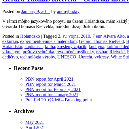
Posted on
January 9, 2011
by
andrejbuday
V rámci môjho jazykového pobytu na územi Holandska, mám každý pia
Gerarda Thomasa Rietvelda, národnu dizajn0rsku ikonu.
Posted in
Holandsko
|
Tagged
2. sv. vojna
,
2010
,
7 eur
,
Alvara Alto
,
a
exkurzia
,
experimentovanie s materiálom
,
Gerard Thomas Rietveld
,
H
Holandsku
,
kapitalista
,
kniha
,
kreslený zajačik
,
kuchyňa
,
kultúrne ded
v kuchyni
,
poštová schránka
,
revolučné myšlienky
,
rezbár
,
Rietveld
,
R
dedičtvo
,
technológia výroby
,
UNESCO
,
Utrecht
,
výkresy
,
White Str
Recent Posts
PBN report for April 2021
PBN report for March 2021
PBN report for February 2021
PBN report for January 2021
Prehľad 20. týždeň – Breaking point
Archives
May 2021
April 2021