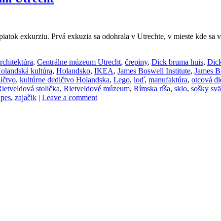
tok exkurziu. Prvá exkuzia sa odohrala v Utrechte, v mieste kde sa 
rchitektúra
,
Centrálne múzeum Utrecht
,
črepiny
,
Dick bruma huis
,
Dick
olandská kultúra
,
Holandsko
,
IKEA
,
James Boswell Institute
,
James Bo
ičtvo
,
kultúrne dedičtvo Holandska
,
Lego
,
loď
,
manufaktúra
,
otcová di
ietveldová stolička
,
Rietveldové múzeum
,
Rímska ríša
,
sklo
,
sošky svä
ipes
,
zajačik
|
Leave a comment