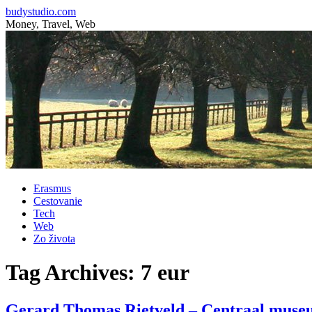
budystudio.com
Money, Travel, Web
Skip
Erasmus
to
Cestovanie
content
Tech
Web
Zo života
Tag Archives:
7 eur
Gerard Thomas Rietveld – Centraal muse