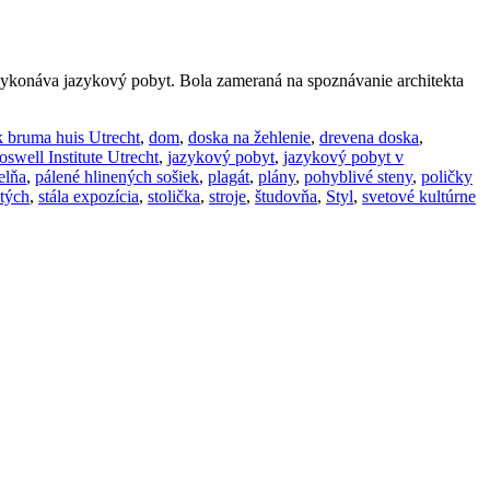
vykonáva jazykový pobyt. Bola zameraná na spoznávanie architekta
 bruma huis Utrecht
,
dom
,
doska na žehlenie
,
drevena doska
,
swell Institute Utrecht
,
jazykový pobyt
,
jazykový pobyt v
elňa
,
pálené hlinených sošiek
,
plagát
,
plány
,
pohyblivé steny
,
poličky
tých
,
stála expozícia
,
stolička
,
stroje
,
študovňa
,
Styl
,
svetové kultúrne