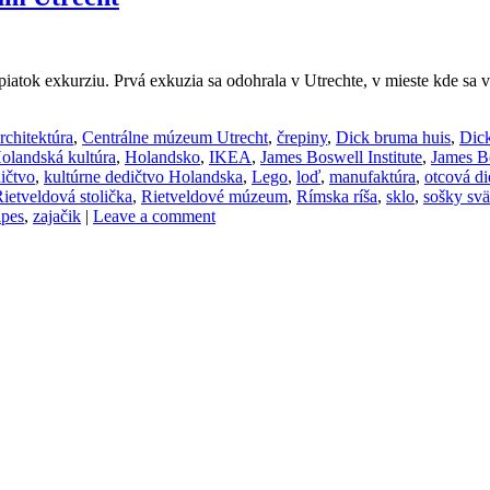
tok exkurziu. Prvá exkuzia sa odohrala v Utrechte, v mieste kde sa 
rchitektúra
,
Centrálne múzeum Utrecht
,
črepiny
,
Dick bruma huis
,
Dick
olandská kultúra
,
Holandsko
,
IKEA
,
James Boswell Institute
,
James Bo
ičtvo
,
kultúrne dedičtvo Holandska
,
Lego
,
loď
,
manufaktúra
,
otcová di
ietveldová stolička
,
Rietveldové múzeum
,
Rímska ríša
,
sklo
,
sošky svä
ipes
,
zajačik
|
Leave a comment