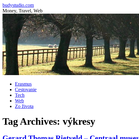
budystudio.com
Money, Travel, Web
Skip
Erasmus
to
Cestovanie
content
Tech
Web
Zo života
Tag Archives:
výkresy
Gerard Thomas Rietveld – Centraal muse