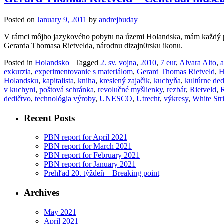
Posted on
January 9, 2011
by
andrejbuday
V rámci môjho jazykového pobytu na územi Holandska, mám každý pia
Gerarda Thomasa Rietvelda, národnu dizajn0rsku ikonu.
Posted in
Holandsko
|
Tagged
2. sv. vojna
,
2010
,
7 eur
,
Alvara Alto
,
a
exkurzia
,
experimentovanie s materiálom
,
Gerard Thomas Rietveld
,
H
Holandsku
,
kapitalista
,
kniha
,
kreslený zajačik
,
kuchyňa
,
kultúrne ded
v kuchyni
,
poštová schránka
,
revolučné myšlienky
,
rezbár
,
Rietveld
,
R
dedičtvo
,
technológia výroby
,
UNESCO
,
Utrecht
,
výkresy
,
White Str
Recent Posts
PBN report for April 2021
PBN report for March 2021
PBN report for February 2021
PBN report for January 2021
Prehľad 20. týždeň – Breaking point
Archives
May 2021
April 2021