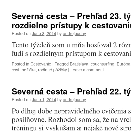
Severná cesta – Prehľad 23. t
rozdielne prístupy k cestovani
Posted on
June 8, 2014
by
andrejbuday
Tento týždeň som u mňa hosťoval 2 rôzn
ľudí s rozdielnym prístupom k cestovani
Posted in
Cestovanie
|
Tagged
Bratislava
,
couchsurfing
,
Európa
cost
,
požička
,
rodinné pôžičky
|
Leave a comment
Severná cesta – Prehľad 22. tý
Posted on
June 1, 2014
by
andrejbuday
Po dlhej dobe nepravidelného cvičenia s
posilňovne. Rozhodol som sa, že na vr
tréningu si vyskúšam aj nejaké nové stro