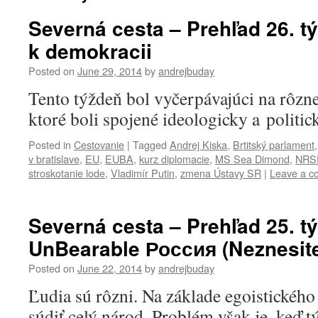
Severná cesta – Prehľad 26. t
k demokracii
Posted on
June 29, 2014
by
andrejbuday
Tento týždeň bol vyčerpávajúci na rôzne
ktoré boli spojené ideologicky a politic
Posted in
Cestovanie
|
Tagged
Andrej Kiska
,
Brtitský parlament
v bratislave
,
EU
,
EUBA
,
kurz diplomacie
,
MS Sea Dimond
,
NRS
stroskotanie lode
,
Vladimír Putin
,
zmena Ústavy SR
|
Leave a 
Severná cesta – Prehľad 25. t
UnBearable Россия (Neznesit
Posted on
June 22, 2014
by
andrejbuday
Ľudia sú rôzni. Na základe egoistického
súdiť celý národ. Problém však je, keď t