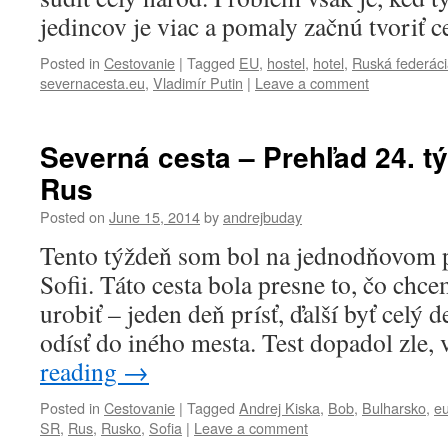
jedincov je viac a pomaly začnú tvoriť 
Posted in
Cestovanie
|
Tagged
EU
,
hostel
,
hotel
,
Ruská federác
severnacesta.eu
,
Vladimír Putin
|
Leave a comment
Severná cesta – Prehľad 24. tý
Rus
Posted on
June 15, 2014
by
andrejbuday
Tento týždeň som bol na jednodňovom p
Sofii. Táto cesta bola presne to, čo chc
urobiť – jeden deň prísť, ďalší byť celý d
odísť do iného mesta. Test dopadol zle
reading
→
Posted in
Cestovanie
|
Tagged
Andrej Kiska
,
Bob
,
Bulharsko
,
e
SR
,
Rus
,
Rusko
,
Sofia
|
Leave a comment