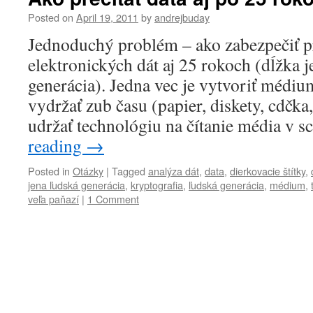
Posted on
April 19, 2011
by
andrejbuday
Jednoduchý problém – ako zabezpečiť p
elektronických dát aj 25 rokoch (dĺžka j
generácia). Jedna vec je vytvoriť médiu
vydržať zub času (papier, diskety, cdčk
udržať technológiu na čítanie média 
reading
→
Posted in
Otázky
|
Tagged
analýza dát
,
data
,
dierkovacie štítky
,
jena ľudská generácia
,
kryptografia
,
ľudská generácia
,
médium
,
veľa paňazí
|
1 Comment