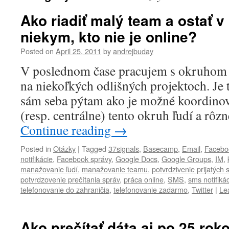
Ako riadiť malý team a ostať v
niekym, kto nie je online?
Posted on
April 25, 2011
by
andrejbuday
V poslednom čase pracujem s okruhom 
na niekoľkých odlišných projektoch. Je t
sám seba pýtam ako je možné koordinov
(resp. centrálne) tento okruh ľudí a rô
Continue reading
→
Posted in
Otázky
|
Tagged
37signals
,
Basecamp
,
Email
,
Facebo
notifikácie
,
Facebook správy
,
Google Docs
,
Google Groups
,
IM
,
manažovanie ľudí
,
manažovanie teamu
,
potvrdzivenie prijatých 
potvrdzovenie prečítania správ
,
práca online
,
SMS
,
sms notifiká
telefonovanie do zahraničia
,
telefonovanie zadarmo
,
Twitter
|
Le
Ako prečítať dáta aj po 25 rok