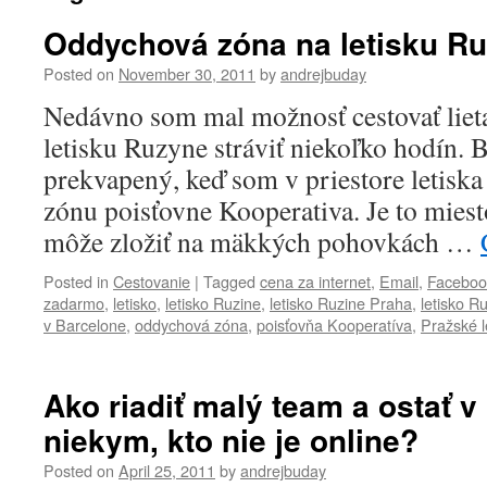
Oddychová zóna na letisku R
Posted on
November 30, 2011
by
andrejbuday
Nedávno som mal možnosť cestovať lie
letisku Ruzyne stráviť niekoľko hodín. 
prekvapený, keď som v priestore letisk
zónu poisťovne Kooperativa. Je to miesto
môže zložiť na mäkkých pohovkách …
Posted in
Cestovanie
|
Tagged
cena za internet
,
Email
,
Faceboo
zadarmo
,
letisko
,
letisko Ruzine
,
letisko Ruzine Praha
,
letisko R
v Barcelone
,
oddychová zóna
,
poisťovňa Kooperatíva
,
Pražské l
Ako riadiť malý team a ostať v
niekym, kto nie je online?
Posted on
April 25, 2011
by
andrejbuday