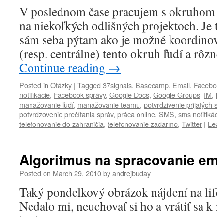
V poslednom čase pracujem s okruhom 
na niekoľkých odlišných projektoch. Je t
sám seba pýtam ako je možné koordinov
(resp. centrálne) tento okruh ľudí a rô
Continue reading
→
Posted in
Otázky
|
Tagged
37signals
,
Basecamp
,
Email
,
Facebo
notifikácie
,
Facebook správy
,
Google Docs
,
Google Groups
,
IM
,
manažovanie ľudí
,
manažovanie teamu
,
potvrdzivenie prijatých 
potvrdzovenie prečítania správ
,
práca online
,
SMS
,
sms notifiká
telefonovanie do zahraničia
,
telefonovanie zadarmo
,
Twitter
|
Le
Algoritmus na spracovanie em
Posted on
March 29, 2010
by
andrejbuday
Taký pondelkový obrázok nájdení na lif
Nedalo mi, neuchovať si ho a vrátiť sa 