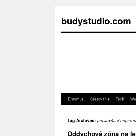
budystudio.com
Erasmus
Cestovanie
Tech
We
Skip
to
poisťovňa Kooperat
Tag Archives:
content
Oddychová zóna na le