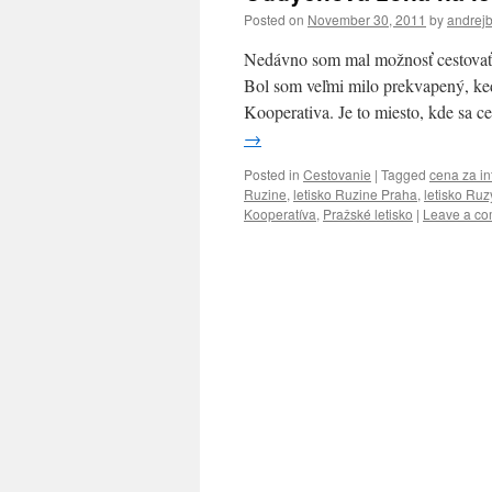
Posted on
November 30, 2011
by
andrej
Nedávno som mal možnosť cestovať l
Bol som veľmi milo prekvapený, keď
Kooperativa. Je to miesto, kde sa
→
Posted in
Cestovanie
|
Tagged
cena za in
Ruzine
,
letisko Ruzine Praha
,
letisko Ru
Kooperatíva
,
Pražské letisko
|
Leave a c