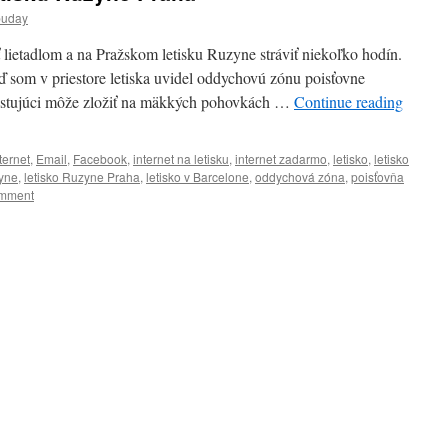
buday
ietadlom a na Pražskom letisku Ruzyne stráviť niekoľko hodín.
 som v priestore letiska uvidel oddychovú zónu poisťovne
 cestujúci môže zložiť na mäkkých pohovkách …
Continue reading
ternet
,
Email
,
Facebook
,
internet na letisku
,
internet zadarmo
,
letisko
,
letisko
zyne
,
letisko Ruzyne Praha
,
letisko v Barcelone
,
oddychová zóna
,
poisťovňa
omment