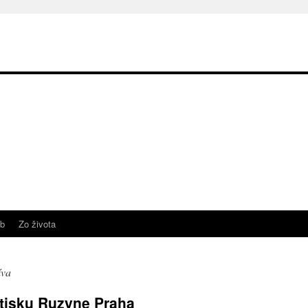
b
Zo života
íva
tisku Ruzyne Praha