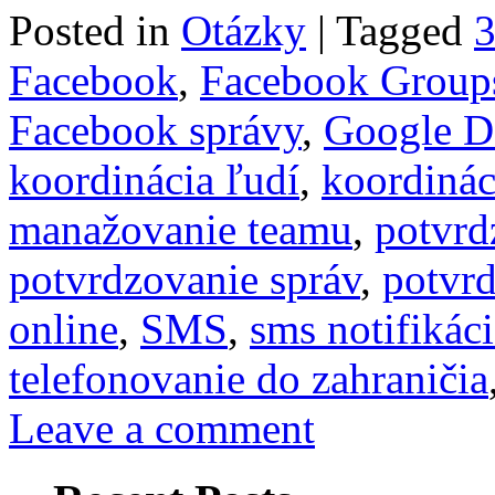
Posted in
Otázky
|
Tagged
3
Facebook
,
Facebook Group
Facebook správy
,
Google D
koordinácia ľudí
,
koordinác
manažovanie teamu
,
potvrd
potvrdzovanie správ
,
potvrd
online
,
SMS
,
sms notifikác
telefonovanie do zahraničia
Leave a comment