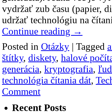
vydržať zub času (papier, d
udržať technológiu na čít
Continue reading
→
Posted in
Otázky
|
Tagged
a
štítky
,
diskety
,
halové počít
generácia
,
kryptografia
,
ľud
technológia čítania dát
,
Tec
Comment
Recent Posts