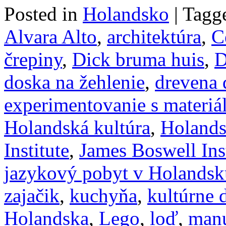
Posted in
Holandsko
|
Tagg
Alvara Alto
,
architektúra
,
C
črepiny
,
Dick bruma huis
,
D
doska na žehlenie
,
drevena 
experimentovanie s materi
Holandská kultúra
,
Holand
Institute
,
James Boswell Inst
jazykový pobyt v Holandsk
zajačik
,
kuchyňa
,
kultúrne 
Holandska
,
Lego
,
loď
,
manu