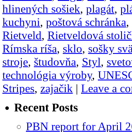
hlinených sošiek
,
plagát
,
pl
kuchyni
,
poštová schránka
,
Rietveld
,
Rietveldová stoli
Rímska ríša
,
sklo
,
sošky sv
stroje
,
študovňa
,
Styl
,
sveto
technológia výroby
,
UNES
Stripes
,
zajačik
|
Leave a c
Recent Posts
PBN report for April 