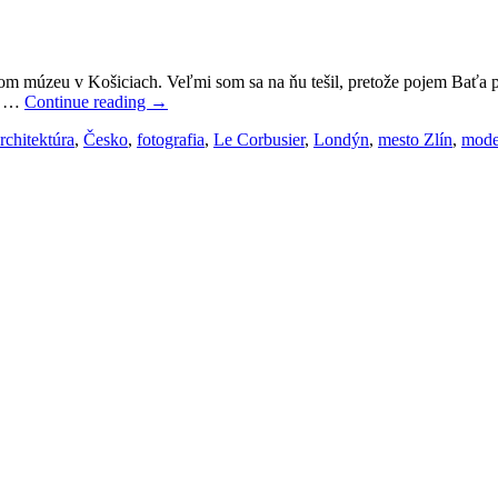
om múzeu v Košiciach. Veľmi som sa na ňu tešil, pretože pojem Baťa p
ou …
Continue reading
→
rchitektúra
,
Česko
,
fotografia
,
Le Corbusier
,
Londýn
,
mesto Zlín
,
mode