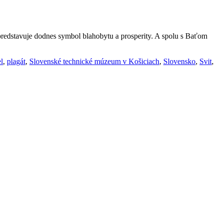
redstavuje dodnes symbol blahobytu a prosperity. A spolu s Baťom
l
,
plagát
,
Slovenské technické múzeum v Košiciach
,
Slovensko
,
Svit
,