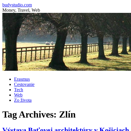
budystudio.com
Money, Travel, Web
Skip
Erasmus
to
Cestovanie
content
Tech
Web
Zo života
Tag Archives:
Zlín
Výstava Baťovej architektúry v Košiciach