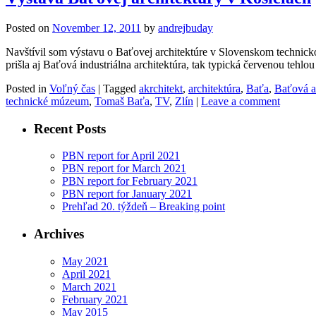
Posted on
November 12, 2011
by
andrejbuday
Navštívil som výstavu o Baťovej architektúre v Slovenskom technick
prišla aj Baťová industriálna architektúra, tak typická červenou tehl
Posted in
Voľný čas
|
Tagged
akrchitekt
,
architektúra
,
Baťa
,
Baťová a
technické múzeum
,
Tomaš Baťa
,
TV
,
Zlín
|
Leave a comment
Recent Posts
PBN report for April 2021
PBN report for March 2021
PBN report for February 2021
PBN report for January 2021
Prehľad 20. týždeň – Breaking point
Archives
May 2021
April 2021
March 2021
February 2021
May 2015