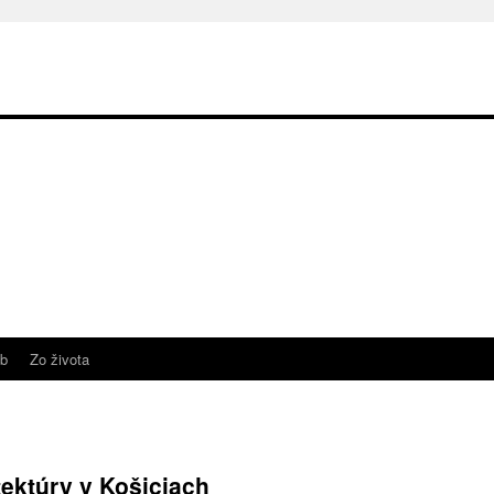
b
Zo života
tektúry v Košiciach