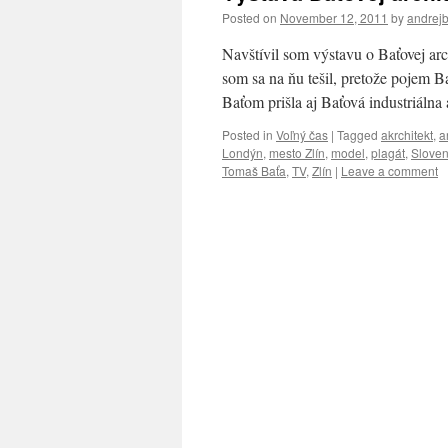
Posted on
November 12, 2011
by
andrej
Navštívil som výstavu o Baťovej a
som sa na ňu tešil, pretože pojem B
Baťom prišla aj Baťová industriálna
Posted in
Voľný čas
|
Tagged
akrchitekt
,
a
Londýn
,
mesto Zlín
,
model
,
plagát
,
Sloven
Tomaš Baťa
,
TV
,
Zlín
|
Leave a comment