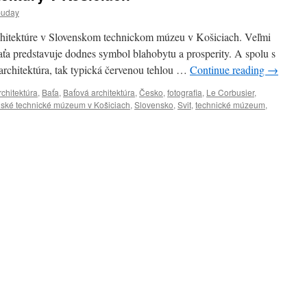
buday
rchitektúre v Slovenskom technickom múzeu v Košiciach. Veľmi
aťa predstavuje dodnes symbol blahobytu a prosperity. A spolu s
 architektúra, tak typická červenou tehlou …
Continue reading
→
rchitektúra
,
Baťa
,
Baťová architektúra
,
Česko
,
fotografia
,
Le Corbusier
,
ské technické múzeum v Košiciach
,
Slovensko
,
Svit
,
technické múzeum
,