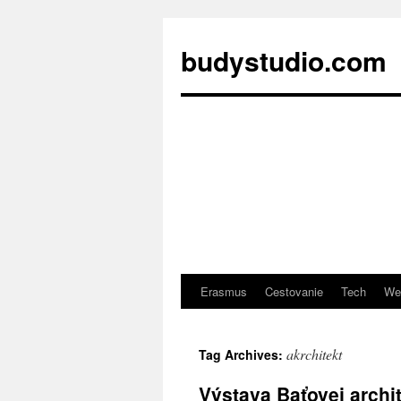
budystudio.com
Erasmus
Cestovanie
Tech
We
Skip
to
akrchitekt
Tag Archives:
content
Výstava Baťovej archi