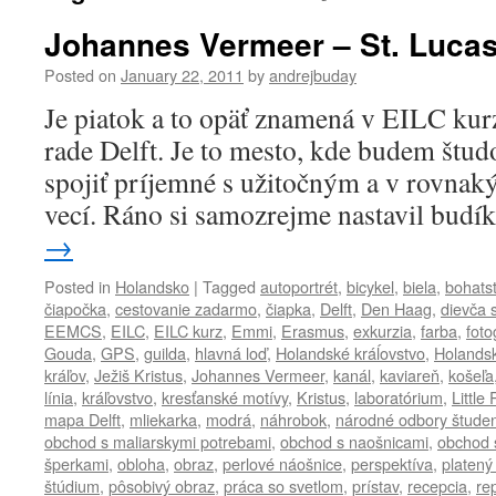
Johannes Vermeer – St. Lucas 
Posted on
January 22, 2011
by
andrejbuday
Je piatok a to opäť znamená v EILC kur
rade Delft. Je to mesto, kde budem štud
spojiť príjemné s užitočným a v rovnaký
vecí. Ráno si samozrejme nastavil bud
→
Posted in
Holandsko
|
Tagged
autoportrét
,
bicykel
,
biela
,
bohats
čiapočka
,
cestovanie zadarmo
,
čiapka
,
Delft
,
Den Haag
,
dievča 
EEMCS
,
EILC
,
EILC kurz
,
Emmi
,
Erasmus
,
exkurzia
,
farba
,
foto
Gouda
,
GPS
,
guilda
,
hlavná loď
,
Holandské kráĺovstvo
,
Holands
kráľov
,
Ježiš Kristus
,
Johannes Vermeer
,
kanál
,
kaviareň
,
košeľa
línia
,
kráľovstvo
,
kresťanské motívy
,
Kristus
,
laboratórium
,
Little
mapa Delft
,
mliekarka
,
modrá
,
náhrobok
,
národné odbory štude
obchod s maliarskymi potrebami
,
obchod s naošnicami
,
obchod 
šperkami
,
obloha
,
obraz
,
perlové náošnice
,
perspektíva
,
platený
štúdium
,
pôsobivý obraz
,
práca so svetlom
,
prístav
,
recepcia
,
re