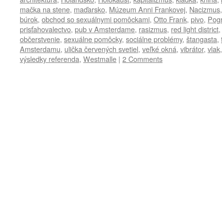
mačka na stene
,
maďarsko
,
Múzeum Anni Frankovej
,
Nacizmus
búrok
,
obchod so sexuálnymi pomôckami
,
Otto Frank
,
pivo
,
Pog
prisťahovalectvo
,
pub v Amsterdame
,
rasizmus
,
red light district
občerstvenie
,
sexuálne pomôcky
,
sociálne problémy
,
štangasta
,
Amsterdamu
,
ulička červených svetiel
,
veľké okná
,
vibrátor
,
vlak
výsledky referenda
,
Westmalle
|
2 Comments