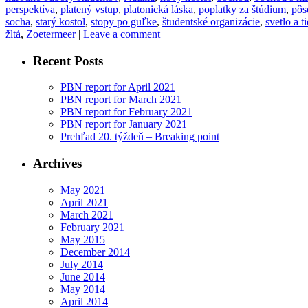
perspektíva
,
platený vstup
,
platonická láska
,
poplatky za štúdium
,
pôs
socha
,
starý kostol
,
stopy po guľke
,
študentské organizácie
,
svetlo a t
žltá
,
Zoetermeer
|
Leave a comment
Recent Posts
PBN report for April 2021
PBN report for March 2021
PBN report for February 2021
PBN report for January 2021
Prehľad 20. týždeň – Breaking point
Archives
May 2021
April 2021
March 2021
February 2021
May 2015
December 2014
July 2014
June 2014
May 2014
April 2014