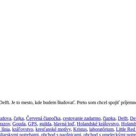
Delft. Je to mesto, kde budem študovať. Preto som chcel spojiť príjemn
udova
,
čajka
,
Červená čiapočka
,
cestovanie zadarmo
,
čiapka
,
Delft
,
De
brazov
,
Gouda
,
GPS
,
guilda
,
hlavná loď
,
Holandské kráĺovstvo
,
Holand
 línia
,
kráľovstvo
,
kresťanské motívy
,
Kristus
,
laboratórium
,
Little Re
liarskymi potrebami
,
obchod s naošnicami
,
obchod s umeleckými potr