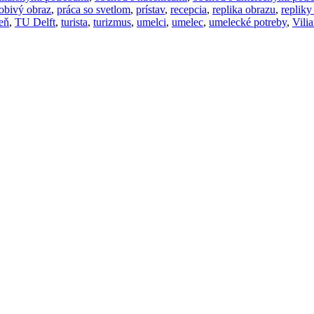
obivý obraz
,
práca so svetlom
,
prístav
,
recepcia
,
replika obrazu
,
repliky
ieň
,
TU Delft
,
turista
,
turizmus
,
umelci
,
umelec
,
umelecké potreby
,
Vili