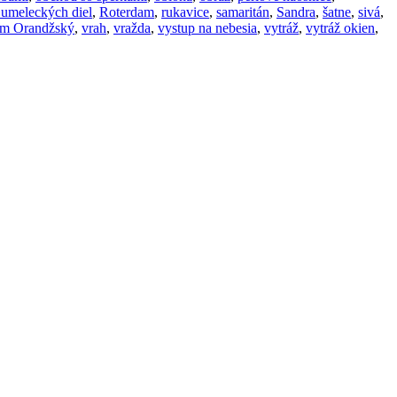
 umeleckých diel
,
Roterdam
,
rukavice
,
samaritán
,
Sandra
,
šatne
,
sivá
,
am Orandžský
,
vrah
,
vražda
,
vystup na nebesia
,
vytráž
,
vytráž okien
,