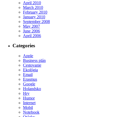
April 2010
March 2010
February 2010
January 2010
September 2008
May 2007
June 2006
April 2006
Categories
Apple
Business plán
Cestovanie
Ekológia
Email
Erasmus
Google
Holandsko
Hry
Humor
Internet
Mobil
Notebook
Otázky