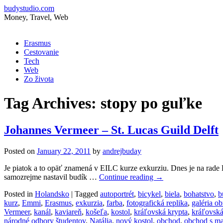
budystudio.com
Money, Travel, Web
Skip
Erasmus
to
Cestovanie
content
Tech
Web
Zo života
Tag Archives:
stopy po guľke
Johannes Vermeer – St. Lucas Guild Delft
Posted on
January 22, 2011
by
andrejbuday
Je piatok a to opäť znamená v EILC kurze exkurziu. Dnes je na rade 
samozrejme nastavil budík …
Continue reading
→
Posted in
Holandsko
|
Tagged
autoportrét
,
bicykel
,
biela
,
bohatstvo
,
b
kurz
,
Emmi
,
Erasmus
,
exkurzia
,
farba
,
fotografická replika
,
galéria o
Vermeer
,
kanál
,
kaviareň
,
košeľa
,
kostol
,
kráľovská krypta
,
kráľovská
národné odbory študentov
,
Natália
,
nový kostol
,
obchod
,
obchod s ma