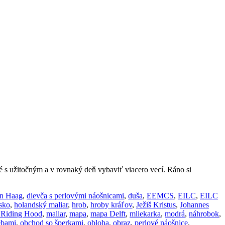
é s užitočným a v rovnaký deň vybaviť viacero vecí. Ráno si
n Haag
,
dievča s perlovými náošnicami
,
duša
,
EEMCS
,
EILC
,
EILC
sko
,
holandský maliar
,
hrob
,
hroby kráľov
,
Ježiš Kristus
,
Johannes
d Riding Hood
,
maliar
,
mapa
,
mapa Delft
,
mliekarka
,
modrá
,
náhrobok
,
ebami
,
obchod so šperkami
,
obloha
,
obraz
,
perlové náošnice
,