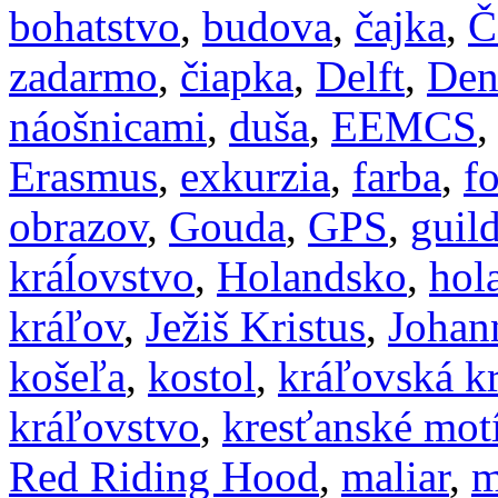
bohatstvo
,
budova
,
čajka
,
Č
zadarmo
,
čiapka
,
Delft
,
Den
náošnicami
,
duša
,
EEMCS
Erasmus
,
exkurzia
,
farba
,
f
obrazov
,
Gouda
,
GPS
,
guil
kráĺovstvo
,
Holandsko
,
hol
kráľov
,
Ježiš Kristus
,
Johan
košeľa
,
kostol
,
kráľovská k
kráľovstvo
,
kresťanské mot
Red Riding Hood
,
maliar
,
m