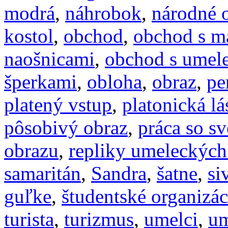
modrá
,
náhrobok
,
národné 
kostol
,
obchod
,
obchod s m
naošnicami
,
obchod s umel
šperkami
,
obloha
,
obraz
,
pe
platený vstup
,
platonická lá
pôsobivý obraz
,
práca so s
obrazu
,
repliky umeleckých
samaritán
,
Sandra
,
šatne
,
si
guľke
,
študentské organizác
turista
,
turizmus
,
umelci
,
um