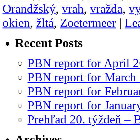
Orandžský
,
vrah
,
vražda
,
vy
okien
,
žltá
,
Zoetermeer
|
Le
Recent Posts
PBN report for April 
PBN report for March
PBN report for Februa
PBN report for Januar
Prehľad 20. týždeň – 
Archives