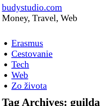
budystudio.com
Money, Travel, Web
Skip
Erasmus
to
content
Cestovanie
Tech
Web
Zo života
Tag Archives:
guilda