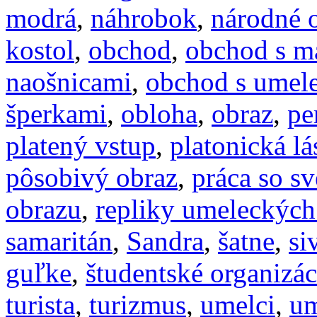
modrá
,
náhrobok
,
národné 
kostol
,
obchod
,
obchod s m
naošnicami
,
obchod s umel
šperkami
,
obloha
,
obraz
,
pe
platený vstup
,
platonická lá
pôsobivý obraz
,
práca so s
obrazu
,
repliky umeleckých
samaritán
,
Sandra
,
šatne
,
si
guľke
,
študentské organizác
turista
,
turizmus
,
umelci
,
um