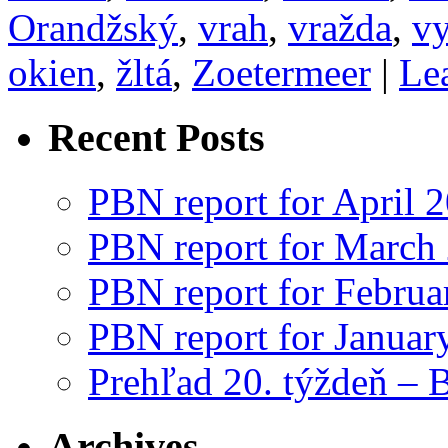
Orandžský
,
vrah
,
vražda
,
vy
okien
,
žltá
,
Zoetermeer
|
Le
Recent Posts
PBN report for April 
PBN report for March
PBN report for Februa
PBN report for Januar
Prehľad 20. týždeň – 
Archives