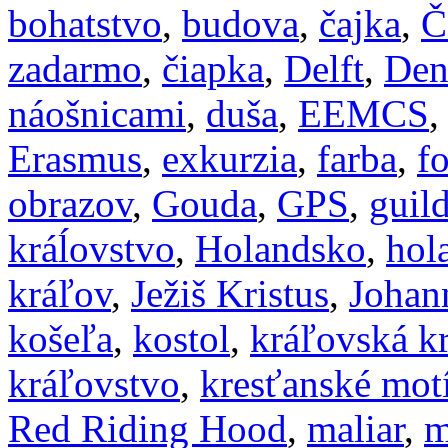
bohatstvo
,
budova
,
čajka
,
Č
zadarmo
,
čiapka
,
Delft
,
Den
náošnicami
,
duša
,
EEMCS
Erasmus
,
exkurzia
,
farba
,
f
obrazov
,
Gouda
,
GPS
,
guil
kráĺovstvo
,
Holandsko
,
hol
kráľov
,
Ježiš Kristus
,
Johan
košeľa
,
kostol
,
kráľovská k
kráľovstvo
,
kresťanské mot
Red Riding Hood
,
maliar
,
m