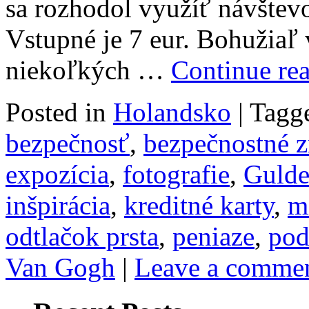
sa rozhodol využíť návštev
Vstupné je 7 eur. Bohužiaľ 
niekoľkých …
Continue re
Posted in
Holandsko
|
Tagg
bezpečnosť
,
bezpečnostné 
expozícia
,
fotografie
,
Guld
inšpirácia
,
kreditné karty
,
m
odtlačok prsta
,
peniaze
,
pod
Van Gogh
|
Leave a comme