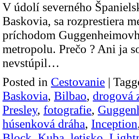
V údolí severného Španielsk
Baskovia, sa rozprestiera m
príchodom Guggenheimovho
metropolu. Prečo ? Ani ja 
nevstúpil…
Posted in
Cestovanie
|
Tagg
Baskovia
,
Bilbao
,
drogová 
Presley
,
fotografie
,
Guggen
húsenková dráha
,
Inception
Block
,
Kuba
,
letisko
,
Lightn