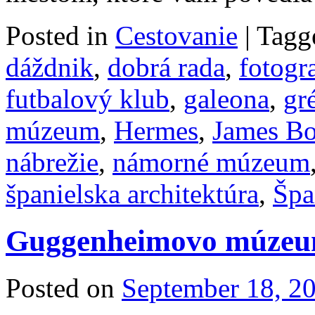
Posted in
Cestovanie
|
Tagg
dáždnik
,
dobrá rada
,
fotogr
futbalový klub
,
galeona
,
gr
múzeum
,
Hermes
,
James B
nábrežie
,
námorné múzeum
španielska architektúra
,
Špa
Guggenheimovo múzeum
Posted on
September 18, 2