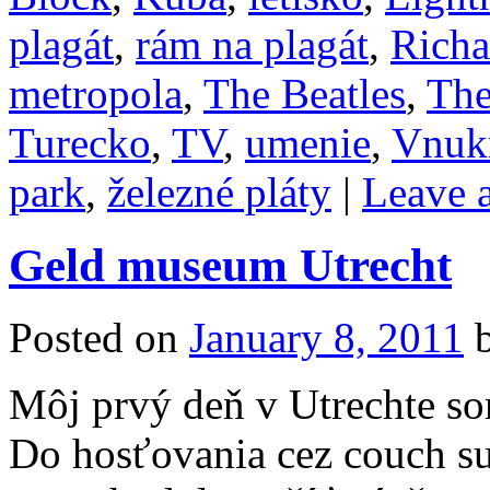
plagát
,
rám na plagát
,
Richa
metropola
,
The Beatles
,
The
Turecko
,
TV
,
umenie
,
Vnuk
park
,
železné pláty
|
Leave 
Geld museum Utrecht
Posted on
January 8, 2011
Môj prvý deň v Utrechte so
Do hosťovania cez couch su