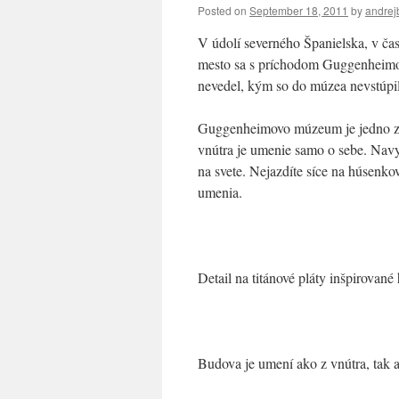
Posted on
September 18, 2011
by
andrej
V údolí severného Španielska, v čas
mesto sa s príchodom Guggenheimov
nevedel, kým so do múzea nevstúp
Guggenheimovo múzeum je jedno z n
vnútra je umenie samo o sebe. Navy
na svete. Nejazdíte síce na húsenko
umenia.
Detail na titánové pláty inšpirované
Budova je umení ako z vnútra, tak a