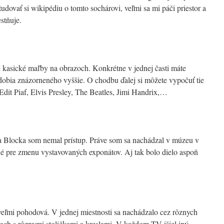
dovať si wikipédiu o tomto sochárovi, veľmi sa mi páči priestor a
stňuje.
asické maľby na obrazoch. Konkrétne v jednej časti máte
dobia znázorneného vyššie. O chodbu ďalej si môžete vypočuť tie
 Edit Piaf, Elvis Presley, The Beatles, Jimi Handrix,…
 Blocka som nemal prístup. Práve som sa nachádzal v múzeu v
né pre zmenu vystavovaných exponátov. Aj tak bolo dielo aspoň
 veľmi pohodová. V jednej miestnosti sa nachádzalo cez rôznych
iach s rôznymi stoličkami a kreslami. V každom TV išiel iný