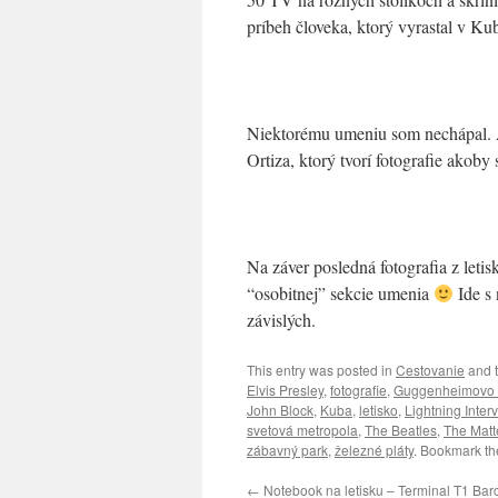
príbeh človeka, ktorý vyrastal v Kub
Niektorému umeniu som nechápal. Ale
Ortiza, ktorý tvorí fotografie akoby 
Na záver posledná fotografia z leti
“osobitnej” sekcie umenia
Ide s
závislých.
This entry was posted in
Cestovanie
and 
Elvis Presley
,
fotografie
,
Guggenheimovo
John Block
,
Kuba
,
letisko
,
Lightning Inter
svetová metropola
,
The Beatles
,
The Matt
zábavný park
,
železné pláty
. Bookmark t
←
Notebook na letisku – Terminal T1 Bar