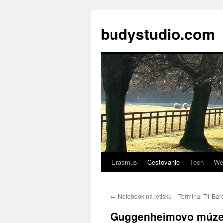
budystudio.com
Erasmus
Cestovanie
Tech
We
Skip
to
←
Notebook na letisku – Terminal T1 Bar
content
Guggenheimovo múze