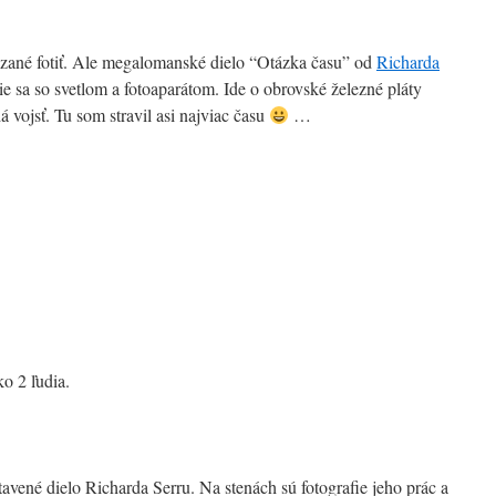
né fotiť. Ale megalomanské dielo “Otázka času” od
Richarda
e sa so svetlom a fotoaparátom. Ide o obrovské železné pláty
á vojsť. Tu som stravil asi najviac času
…
o 2 ľudia.
vené dielo Richarda Serru. Na stenách sú fotografie jeho prác a