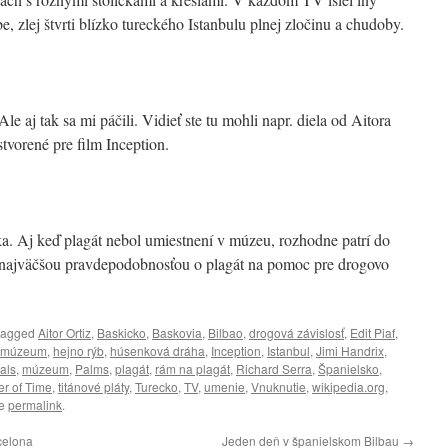
e, zlej štvrti blízko tureckého Istanbulu plnej zločinu a chudoby.
 aj tak sa mi páčili. Vidieť ste tu mohli napr. diela od Aitora
stvorené pre film Inception.
ska. Aj keď plagát nebol umiestnení v múzeu, rozhodne patrí do
 najväčšou pravdepodobnosťou o plagát na pomoc pre drogovo
tagged
Aitor Ortiz
,
Baskicko
,
Baskovia
,
Bilbao
,
drogová závislosť
,
Edit Piaf
,
 múzeum
,
hejno rýb
,
húsenková dráha
,
Inception
,
Istanbul
,
Jimi Handrix
,
vals
,
múzeum
,
Palms
,
plagát
,
rám na plagát
,
Richard Serra
,
Španielsko
,
er of Time
,
titánové pláty
,
Turecko
,
TV
,
umenie
,
Vnuknutie
,
wikipedia.org
,
he
permalink
.
celona
Jeden deň v španielskom Bilbau
→