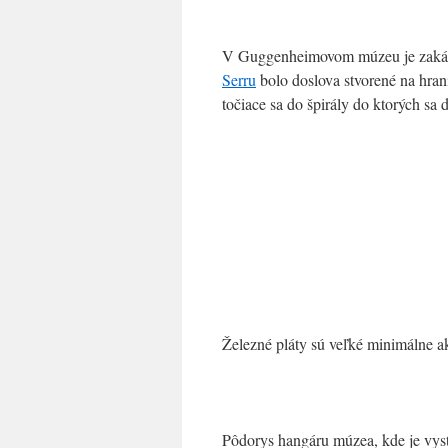
V Guggenheimovom múzeu je zakáza
Serru
bolo doslova stvorené na hrani
točiace sa do špirály do ktorých sa d
Železné pláty sú veľké minimálne ak
Pôdorys hangáru múzea, kde je vysta