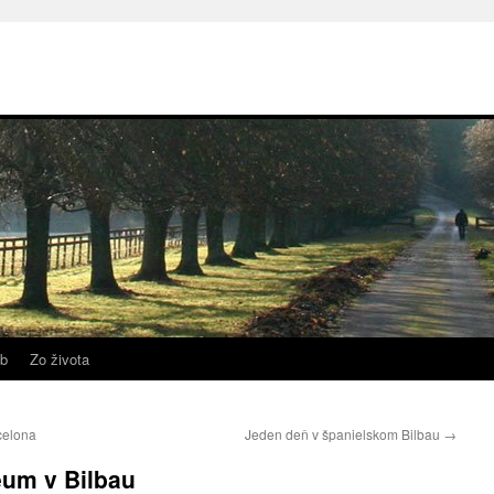
b
Zo života
celona
Jeden deň v španielskom Bilbau
→
um v Bilbau