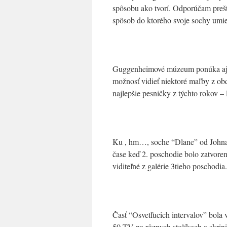
spôsobu ako tvorí. Odporúčam preštu
spôsob do ktorého svoje sochy umie
Guggenheimové múzeum ponúka aj k
možnosť vidieť niektoré maľby z ob
najlepšie pesničky z týchto rokov –
Ku , hm…, soche “Dlane” od Johna
čase keď 2. poschodie bolo zatvore
viditeľné z galérie 3tieho poschodia.
Časť “Osvetľucich intervalov” bola
50 TV na rôznych stolíkoch a skrin