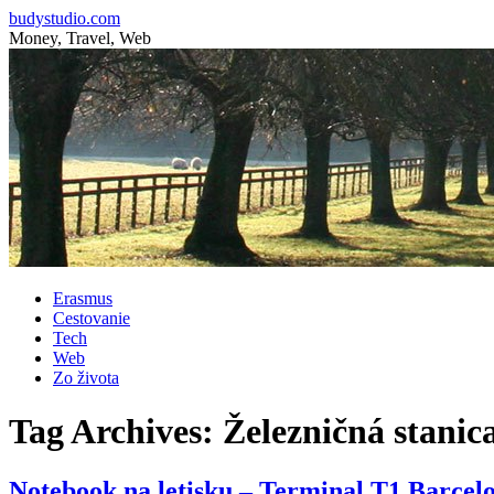
budystudio.com
Money, Travel, Web
Skip
Erasmus
to
Cestovanie
content
Tech
Web
Zo života
Tag Archives:
Železničná stanica
Notebook na letisku – Terminal T1 Barcel