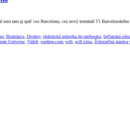
 som tam aj späť cez Barcelonu, cez nový terminál T1 Barcelonského l
ao
,
Bratislava
,
Destiny
,
elektrická prípojka do ntebooku
,
fajčiarská zóna
gate Universe
,
Videň
,
vueling.com
,
wifi
,
wifi zóna
,
Železničná stanica 