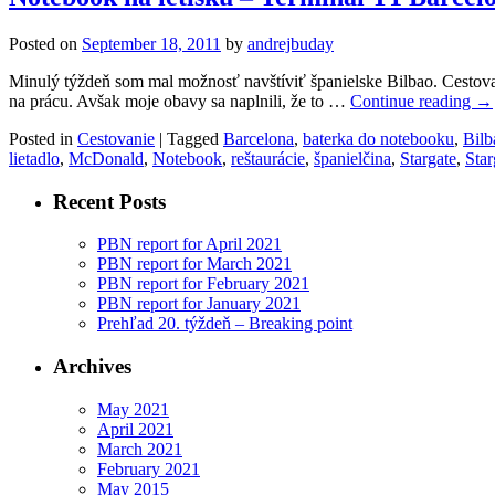
Posted on
September 18, 2011
by
andrejbuday
Minulý týždeň som mal možnosť navštíviť španielske Bilbao. Cestoval
na prácu. Avšak moje obavy sa naplnili, že to …
Continue reading
→
Posted in
Cestovanie
|
Tagged
Barcelona
,
baterka do notebooku
,
Bilb
lietadlo
,
McDonald
,
Notebook
,
reštaurácie
,
španielčina
,
Stargate
,
Star
Recent Posts
PBN report for April 2021
PBN report for March 2021
PBN report for February 2021
PBN report for January 2021
Prehľad 20. týždeň – Breaking point
Archives
May 2021
April 2021
March 2021
February 2021
May 2015