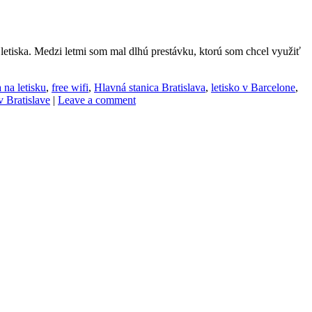
etiska. Medzi letmi som mal dlhú prestávku, ktorú som chcel využiť
 na letisku
,
free wifi
,
Hlavná stanica Bratislava
,
letisko v Barcelone
,
v Bratislave
|
Leave a comment