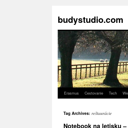
budystudio.com
Erasmus
Cestovanie
Tech
We
Skip
to
reštaurácie
Tag Archives:
content
Notebook na letisku –