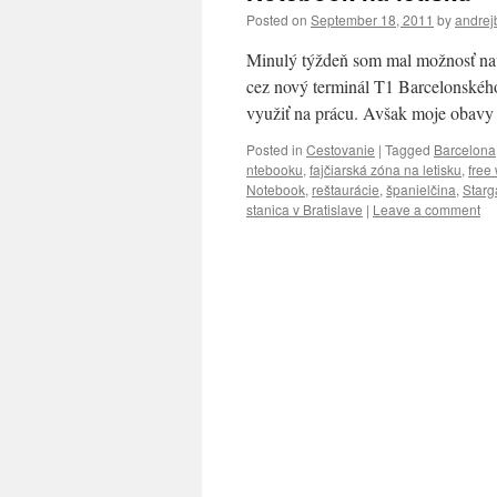
Posted on
September 18, 2011
by
andrej
Minulý týždeň som mal možnosť navš
cez nový terminál T1 Barcelonského
využiť na prácu. Avšak moje obavy 
Posted in
Cestovanie
|
Tagged
Barcelona
ntebooku
,
fajčiarská zóna na letisku
,
free 
Notebook
,
reštaurácie
,
španielčina
,
Starg
stanica v Bratislave
|
Leave a comment