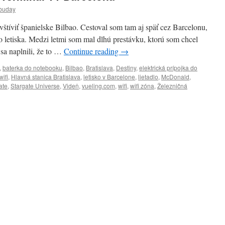
buday
tíviť španielske Bilbao. Cestoval som tam aj späť cez Barcelonu,
 letiska. Medzi letmi som mal dlhú prestávku, ktorú som chcel
sa naplnili, že to …
Continue reading
→
,
baterka do notebooku
,
Bilbao
,
Bratislava
,
Destiny
,
elektrická prípojka do
wifi
,
Hlavná stanica Bratislava
,
letisko v Barcelone
,
lietadlo
,
McDonald
,
ate
,
Stargate Universe
,
Videň
,
vueling.com
,
wifi
,
wifi zóna
,
Železničná