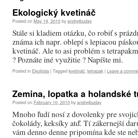
Ekologický kvetináč
Posted on
May 19, 2010
by
andrejbuday
Stále si kladiem otázku, čo robiť s prá
známa ich napr. oblepí s lepiacou pásko
kvetináč. Ale to asi problém s tetrapakm
? Poznáte iné využitie ? Napíšte mi.
Posted in
Ekológia
|
Tagged
kvetináč
,
tetrapak
|
Leave a comme
Zemina, lopatka a holandské t
Posted on
February 10, 2010
by
andrejbuday
Mnoho ľudí nosí z dovolenky pre svojich
čokolády, keksíky atď. Tí zákernejší dar
vám denno denne pripomína kde ste neb