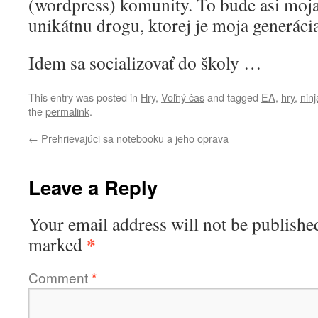
(wordpress) komunity. To bude asi moja 
unikátnu drogu, ktorej je moja generáci
Idem sa socializovať do školy …
This entry was posted in
Hry
,
Voľný čas
and tagged
EA
,
hry
,
ninj
the
permalink
.
←
Prehrievajúci sa notebooku a jeho oprava
Leave a Reply
Your email address will not be publishe
*
marked
Comment
*