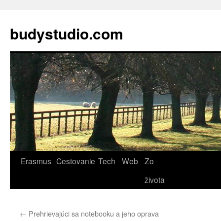
budystudio.com
Skip
Erasmus
Cestovanie
Tech
Web
Zo
to
života
content
←
Prehrievajúci sa notebooku a jeho oprava