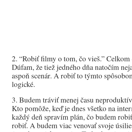
2. “Robiť filmy o tom, čo vieš.” Celkom
Dúfam, že tiež jedného dňa natočím neja
aspoň scenár. A robiť to týmto spôsobo
logické.
3. Budem tráviť menej času neproduktívn
Kto pomôže, keď je dnes všetko na inter
každý deň spravím plán, čo budem robi
robiť. A budem viac venovať svoje úsili