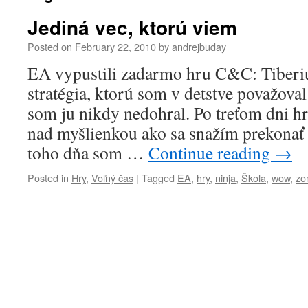
Jediná vec, ktorú viem
Posted on
February 22, 2010
by
andrejbuday
EA vypustili zadarmo hru C&C: Tiberiu
stratégia, ktorú som v detstve považova
som ju nikdy nedohral. Po treťom dni hr
nad myšlienkou ako sa snažím prekonať
toho dňa som …
Continue reading
→
Posted in
Hry
,
Voľný čas
|
Tagged
EA
,
hry
,
ninja
,
Škola
,
wow
,
zo