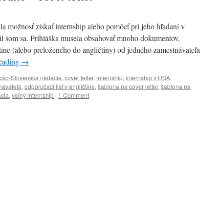
 možnosť získať internship alebo pomôcť pri jeho hľadaní v
il som sa. Prihláška musela obsahovať mnoho dokumentov,
tine (alebo preloženého do angličtiny) od jedného zamestnávateľa
reading
→
cko-Slovenská nadácia
,
cover letter
,
internship
,
internship v USA
,
návateľa
,
odporúčaci list v angličtine
,
šablona na cover letter
,
šablona na
cia
,
voľný internship
|
1 Comment