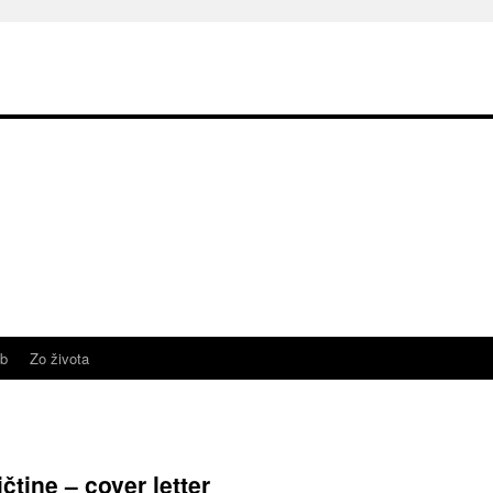
b
Zo života
čtine – cover letter