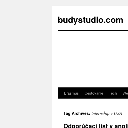
budystudio.com
Erasmus
Cestovanie
Tech
We
Skip
to
internship v USA
Tag Archives:
content
Odporúčaci list v angli