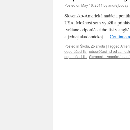
Posted on
May 16, 2011
by
andrejbuday
Slovensko-Americká nadácia ponúkla
USA. Možnosť som využil a prihlás
vrátane odporúčacieho list v anglič
a jednej akademickej …
Continue 
Posted in
Škola
,
Zo života
|
Tagged
Ameri
odporúčaci list
,
odporúčaci list od zamest
odporúčaci list
,
Slovensko-Americká nadá