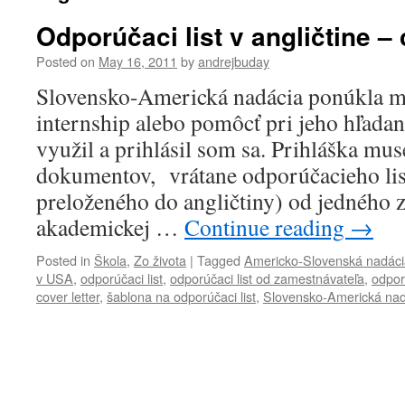
Odporúčaci list v angličtine – 
Posted on
May 16, 2011
by
andrejbuday
Slovensko-Americká nadácia ponúkla m
internship alebo pomôcť pri jeho hľad
využil a prihlásil som sa. Prihláška m
dokumentov, vrátane odporúčacieho list
preloženého do angličtiny) od jedného z
akademickej …
Continue reading
→
Posted in
Škola
,
Zo života
|
Tagged
Americko-Slovenská nadáci
v USA
,
odporúčaci list
,
odporúčaci list od zamestnávateľa
,
odporú
cover letter
,
šablona na odporúčaci list
,
Slovensko-Americká nad