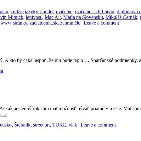
 plan
,
cudzie jazyky
,
čunder
,
cvičenie
,
cvičenie s chrbticou
,
diplomová p
vin Mitnick
,
lenivosť
,
Mac Air
,
Mafia na Slovensku
,
Mikuláš Černák
,
,
www stránky
,
zaciatocnik.sk
,
zahraničie
|
Leave a comment
ný. A kto by čakal aspoň, že mu bude teplo … Sparťanské podmienky, as
nt
h. Ale až posledný rok som mal možnosť bývať priamo v meste. Mal so
g
→
letisko
,
Štefánik
,
street art
,
TUKE
,
vlak
|
Leave a comment