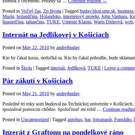
zlomok z chceného. Priority sa …
Continue reading
→
Posted in
Voľný čas
,
Zo života
|
Tagged
buday.blog.sme.sk
,
business
Murín
,
holandčina
,
Holandsko
,
internetový projekt
,
John Vanhara
,
Ke
španielčina
,
taliančina
,
TUKE
,
Umenie Klamu
,
Waris Dirieová
,
web
Internát na Jedlíkovej v Košiciach
Posted on
May 22, 2010
by
andrejbuday
Kto by čakal luxus, nedočká sa. Kto by čakal pohodlie, bude sklama
Posted in
Škola
|
Tagged
internát
,
Jedlíková
,
TUKE
|
Leave a comme
Pár zákutí v Košiciach
Posted on
May 21, 2010
by
andrejbuday
Posledné tri roky som študoval na Technickej univerzite v Košiciac
spoznával pomocou chôdze. Spoločnosť mi robil …
Continue readin
Posted in
Uncategorized
|
Tagged
autobus
,
bar
,
fotoaparát
,
Funrádio
,
Inzerát z Graftonu na pondelkové ráno