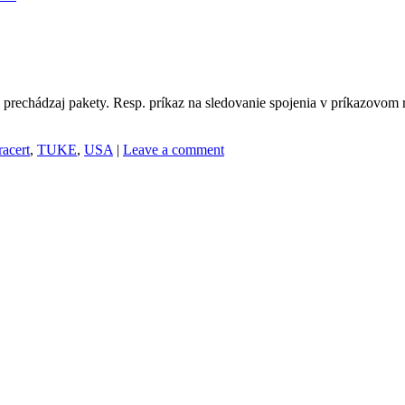
u prechádzaj pakety. Resp. príkaz na sledovanie spojenia v príkazovom 
racert
,
TUKE
,
USA
|
Leave a comment