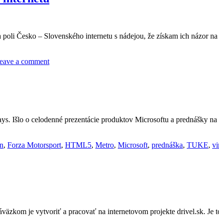
 poli Česko – Slovenského internetu s nádejou, že získam ich názor na
eave a comment
s. Išlo o celodenné prezentácie produktov Microsoftu a prednášky na
jn
,
Forza Motorsport
,
HTML5
,
Metro
,
Microsoft
,
prednáška
,
TUKE
,
vi
äzkom je vytvoriť a pracovať na internetovom projekte drivel.sk. Je 