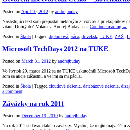
Posted on
April 10, 2012
by
andrejbuday
Nasledujúci text som preposlal niektorým z tvorcov a priekopníkov na
vítaní. Dobrý deň Volám sa Andrej Buday a …
Continue reading
→
Posted in
Škola
|
Tagged
diplomová práca
,
drivel.sk
,
TUKE
,
ZAŠ
|
L
Microsoft TechDays 2012 na TUKE
Posted on
March 31, 2012
by
andrejbuday
Vo štvrtok 29. marca 2012 sa na TUKE uskutočnili Microsoft TechDay
som sa akcie zúčastnil a veľmi sa mi páčila.
Posted in
Škola
|
Tagged
cloudové riešenia
,
databázové riešenie
,
diza
a comment
Záväzky na rok 2011
Posted on
December 19, 2010
by
andrejbuday
Na rok 2011 si dávam takéto záväzky: Myslím, že mojim najväčším záv