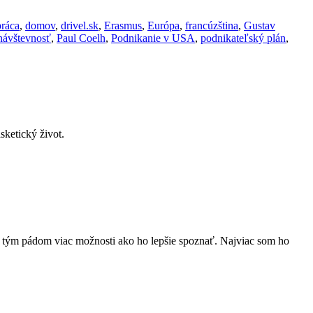
ráca
,
domov
,
drivel.sk
,
Erasmus
,
Európa
,
francúzština
,
Gustav
návštevnosť
,
Paul Coelh
,
Podnikanie v USA
,
podnikateľský plán
,
ketický život.
m tým pádom viac možnosti ako ho lepšie spoznať. Najviac som ho