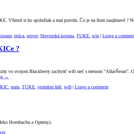
UKE. Všimol si ho spolužiak a mal pravdu. Čo je na ňom zaujímavé ? Ne
oznam
,
práca
,
server
,
Slovenská koruna
,
TUKE
,
win
|
Leave a commen
KICe ?
ity vo svojom Blackberry zachytiť wifi sieť s menom “AštarŠeran”. O h
ng
→
KIC
,
mais
,
TUKE
,
vesmírni lidé
,
wifi
|
Leave a comment
ďaleko Hornbachu a Optimy).
ent