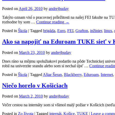
Posted on
April 26, 2010
by
andrejbuday
Takýto oznam visí o pracovnej príležitosti na našej FEI fakulte na T
rozhodne by som …
Continue reading
→
Posted in
Škola
|
Tagged
brigáda
,
Euro
,
FEI
,
Grafton
,
inžinier
,
linux
,
Ako sa napojiť na Eduroam TUKE sieť v 
Posted on
March 23, 2010
by
andrejbuday
Dnes ráno sa môjmu spolužiakovi podarilo na pôde Technickej univerz
robil na univerzite srandu alebo som si nechal újsť …
Continue readi
Posted in
Škola
|
Tagged
Aštar Šeran
,
Blackberry
,
Eduroam
,
Internet
,
Niečo horelo v Košiciach
Posted on
March 2, 2010
by
andrejbuday
Večer cestou na internáty som si všimol malý požiar v Košicich (ne
Posted in
Zo života
|
Tagged
internát
,
Košice
,
TUKE
|
Leave a comm