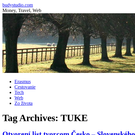
budystudio.com
Money, Travel, Web
Skip
Erasmus
to
Cestovanie
content
Tech
Web
Zo života
Tag Archives:
TUKE
Otvorení list tvorcom Česko – Slovenského