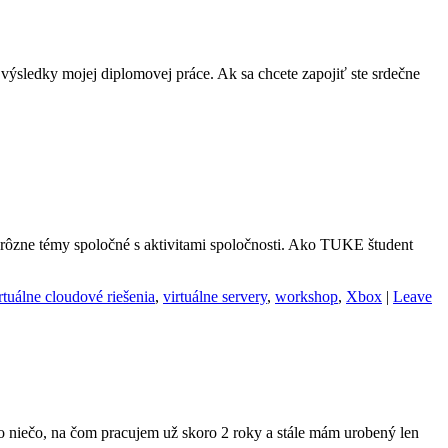
 výsledky mojej diplomovej práce. Ak sa chcete zapojiť ste srdečne
 rôzne témy spoločné s aktivitami spoločnosti. Ako TUKE študent
rtuálne cloudové riešenia
,
virtuálne servery
,
workshop
,
Xbox
|
Leave
to niečo, na čom pracujem už skoro 2 roky a stále mám urobený len