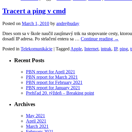
Tracert a ping v cmd
Posted on
March 1, 2010
by
andrejbuday
Dnes som sa v škole naučil zaujímavý trik na stopovanie cesty, ktoro
dosadí IP adresa. Po strlačení entera sa …
Continue reading
→
Posted in
Telekomunikácie
|
Tagged
Apple
,
Internet
,
intrak
,
IP
,
ping
,
t
Recent Posts
PBN report for April 2021
PBN report for March 2021
PBN report for February 2021
PBN report for January 2021
Prehľad 20. týždeň – Breaking point
Archives
May 2021
April 2021
March 2021
February 2021