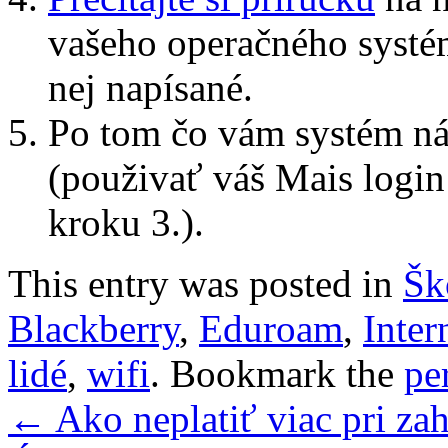
vašeho operačného systém
nej napísané.
Po tom čo vám systém nájd
(použivať váš Mais login a
kroku 3.).
This entry was posted in
Šk
Blackberry
,
Eduroam
,
Inter
lidé
,
wifi
. Bookmark the
pe
←
Ako neplatiť viac pri za