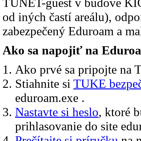
TUNET-guest v budove KICu
od iných častí areálu), odp
zabezpečený Eduroam a mali
Ako sa napojiť na Eduro
Ako prvé sa pripojte na
Stiahnite si
TUKE bezpečn
eduroam.exe .
Nastavte si heslo
, ktoré 
prihlasovanie do site ed
Prečítajte si príručku
na n