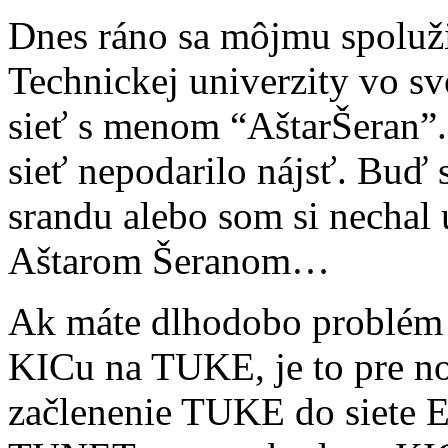
Dnes ráno sa môjmu spoluži
Technickej univerzity vo s
sieť s menom “AštarŠeran”.
sieť nepodarilo nájsť. Buď s
srandu alebo som si nechal ú
Aštarom Šeranom…
Ak máte dlhodobo problém p
KICu na TUKE, je to pre no
začlenenie TUKE do siete E