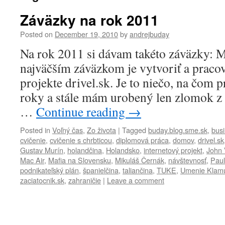
Záväzky na rok 2011
Posted on
December 19, 2010
by
andrejbuday
Na rok 2011 si dávam takéto záväzky: 
najväčším záväzkom je vytvoriť a praco
projekte drivel.sk. Je to niečo, na čom 
roky a stále mám urobený len zlomok z 
…
Continue reading
→
Posted in
Voľný čas
,
Zo života
|
Tagged
buday.blog.sme.sk
,
busi
cvičenie
,
cvičenie s chrbticou
,
diplomová práca
,
domov
,
drivel.sk
Gustav Murín
,
holandčina
,
Holandsko
,
internetový projekt
,
John
Mac Air
,
Mafia na Slovensku
,
Mikuláš Černák
,
návštevnosť
,
Paul
podnikateľský plán
,
španielčina
,
taliančina
,
TUKE
,
Umenie Klam
zaciatocnik.sk
,
zahraničie
|
Leave a comment