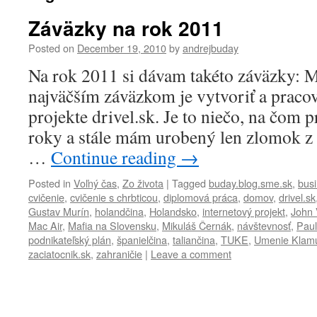
Záväzky na rok 2011
Posted on
December 19, 2010
by
andrejbuday
Na rok 2011 si dávam takéto záväzky: 
najväčším záväzkom je vytvoriť a praco
projekte drivel.sk. Je to niečo, na čom 
roky a stále mám urobený len zlomok z 
…
Continue reading
→
Posted in
Voľný čas
,
Zo života
|
Tagged
buday.blog.sme.sk
,
busi
cvičenie
,
cvičenie s chrbticou
,
diplomová práca
,
domov
,
drivel.sk
Gustav Murín
,
holandčina
,
Holandsko
,
internetový projekt
,
John
Mac Air
,
Mafia na Slovensku
,
Mikuláš Černák
,
návštevnosť
,
Paul
podnikateľský plán
,
španielčina
,
taliančina
,
TUKE
,
Umenie Klam
zaciatocnik.sk
,
zahraničie
|
Leave a comment