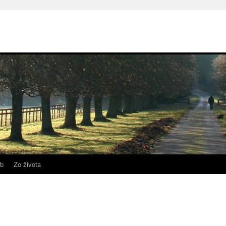
b
Zo života