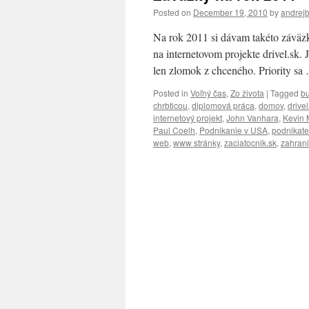
Posted on
December 19, 2010
by
andrej
Na rok 2011 si dávam takéto záväzk
na internetovom projekte drivel.sk.
len zlomok z chceného. Priority s
Posted in
Voľný čas
,
Zo života
|
Tagged
bu
chrbticou
,
diplomová práca
,
domov
,
drivel
internetový projekt
,
John Vanhara
,
Kevin 
Paul Coelh
,
Podnikanie v USA
,
podnikate
web
,
www stránky
,
zaciatocnik.sk
,
zahrani