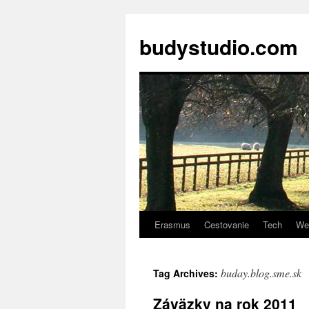
budystudio.com
Erasmus
Cestovanie
Tech
We
Skip
to
buday.blog.sme.sk
Tag Archives:
content
Záväzky na rok 2011