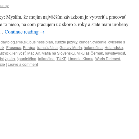
buday
y: Myslím, že mojim najväčším záväzkom je vytvoriť a pracovať
 Je to niečo, na čom pracujem už skoro 2 roky a stále mám urobený
a …
Continue reading
→
day.blog.sme.sk
,
business plan
,
cudzie jazyky
,
čunder
,
cvičenie
,
cvičenie s
.sk
,
Erasmus
,
Európa
,
francúzština
,
Gustav Murín
,
holandčina
,
Holandsko
,
Mitnick
,
lenivosť
,
Mac Air
,
Mafia na Slovensku
,
Mikuláš Černák
,
návštevnosť
,
ľský plán
,
španielčina
,
taliančina
,
TUKE
,
Umenie Klamu
,
Waris Dirieová
,
čie
|
Leave a comment