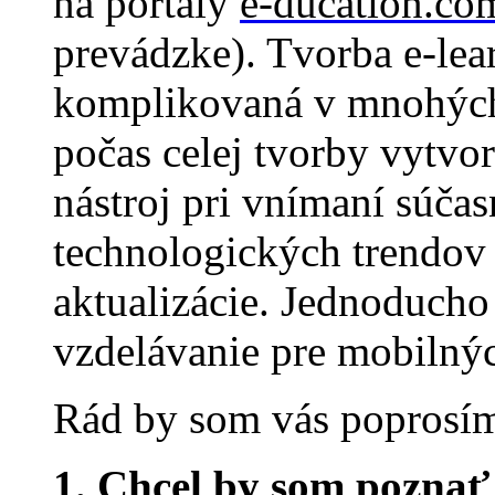
na portály
e-ducation.co
prevádzke). Tvorba e-lea
komplikovaná v mnohých
počas celej tvorby vytvo
nástroj pri vnímaní súča
technologických trendo
aktualizácie. Jednoduch
vzdelávanie pre mobilnýc
Rád by som vás poprosím 
1. Chcel by som poznať 