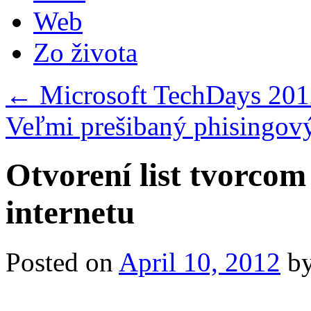
Web
Zo života
←
Microsoft TechDays 20
Veľmi prešibaný phisingov
Otvorení list tvorco
internetu
Posted on
April 10, 2012
b