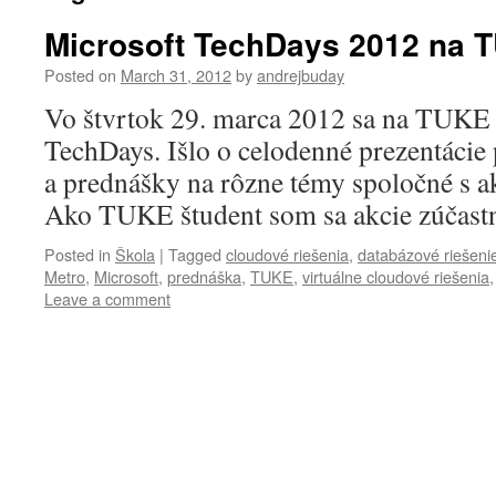
Microsoft TechDays 2012 na 
Posted on
March 31, 2012
by
andrejbuday
Vo štvrtok 29. marca 2012 sa na TUKE 
TechDays. Išlo o celodenné prezentácie
a prednášky na rôzne témy spoločné s ak
Ako TUKE študent som sa akcie zúčastni
Posted in
Škola
|
Tagged
cloudové riešenia
,
databázové riešeni
Metro
,
Microsoft
,
prednáška
,
TUKE
,
virtuálne cloudové riešenia
Leave a comment