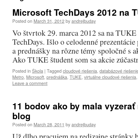
Microsoft TechDays 2012 na 
Posted on
March 31, 2012
by
andrejbuday
Vo štvrtok 29. marca 2012 sa na TUKE 
TechDays. Išlo o celodenné prezentácie
a prednášky na rôzne témy spoločné s ak
Ako TUKE študent som sa akcie zúčastni
Posted in
Škola
|
Tagged
cloudové riešenia
,
databázové riešeni
Metro
,
Microsoft
,
prednáška
,
TUKE
,
virtuálne cloudové riešenia
Leave a comment
11 bodov ako by mala vyzerať
blog
Posted on
March 28, 2011
by
andrejbuday
Už dlho pracujem na redizajne stránky 