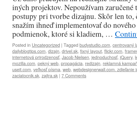
iných projektov. Nepoužívam zaručené t
postupy pri tvorbe dizajnu. Skôr len to, 
snažím ihneď implementovať do nového 
podmienok, ktoré si kladiem, …
Contin
Posted in
Uncategorized
|
Tagged
budystudio.com
,
centrovaný l
dailyblogtips.com
,
dizajn
,
drivel.sk
,
fixný layout
,
flickr.com
,
frame
internetová prirodzenosť
,
Jacob Nielsen
,
jednoduchosť
,
jQuery
,
l
mozilla.com
,
pekný web
,
propagácia
,
redizajn
,
reklamná kampa
useit.com
,
veľkosť písma
,
web
,
webdesignerwall.com. zdieľanie i
zaciatocnik.sk
,
zajtra.sk
|
7 Comments