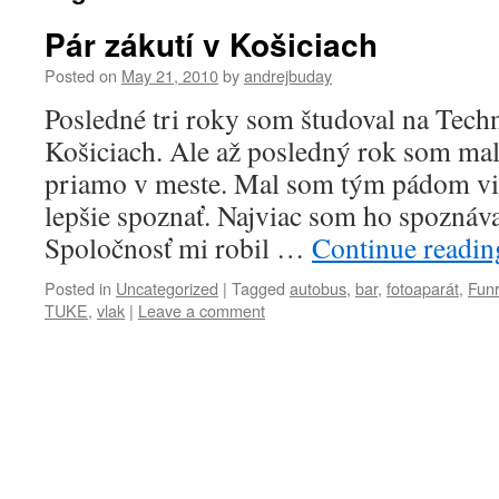
Pár zákutí v Košiciach
Posted on
May 21, 2010
by
andrejbuday
Posledné tri roky som študoval na Techn
Košiciach. Ale až posledný rok som ma
priamo v meste. Mal som tým pádom vi
lepšie spoznať. Najviac som ho spozná
Spoločnosť mi robil …
Continue readi
Posted in
Uncategorized
|
Tagged
autobus
,
bar
,
fotoaparát
,
Funr
TUKE
,
vlak
|
Leave a comment