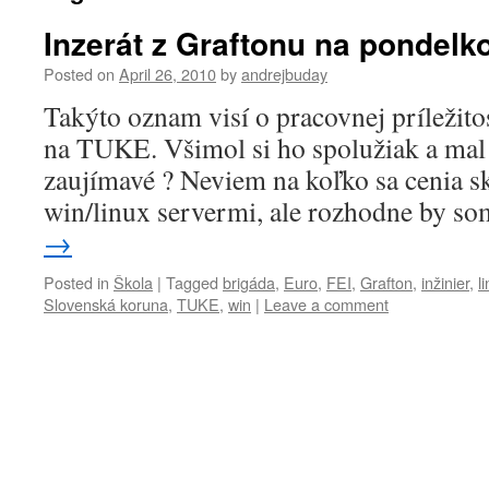
Inzerát z Graftonu na pondelk
Posted on
April 26, 2010
by
andrejbuday
Takýto oznam visí o pracovnej príležitos
na TUKE. Všimol si ho spolužiak a mal
zaujímavé ? Neviem na koľko sa cenia sk
win/linux servermi, ale rozhodne by 
→
Posted in
Škola
|
Tagged
brigáda
,
Euro
,
FEI
,
Grafton
,
inžinier
,
l
Slovenská koruna
,
TUKE
,
win
|
Leave a comment