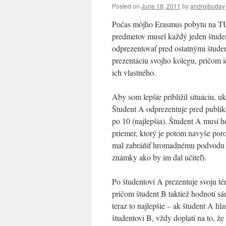
Posted on
June 18, 2011
by
andrejbuday
Počas môjho Erasmus pobytu na TU 
predmetov musel každý jeden študen
odprezentovať pred ostatnými študen
prezentáciu svojho kolegu, pričom 
ich vlastného.
Aby som lepšie priblížil situáciu, 
Študent A odprezentuje pred publi
po 10 (najlepšia). Študent A musí h
priemer, ktorý je potom navyše por
mal zabráňiť hromadnému podvodu zo
známky ako by im dal učiteľ).
Po študentovi A prezentuje svoju 
pričom študent B taktiež hodnotí s
teraz to najlepšie – ak študent A hl
študentovi B, vždy doplatí na to, ž