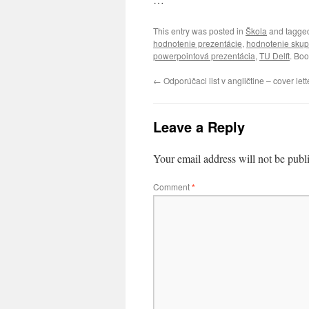
This entry was posted in
Škola
and tagg
hodnotenie prezentácie
,
hodnotenie skup
powerpointová prezentácia
,
TU Delft
. Bo
←
Odporúčaci list v angličtine – cover lett
Leave a Reply
Your email address will not be publ
Comment
*