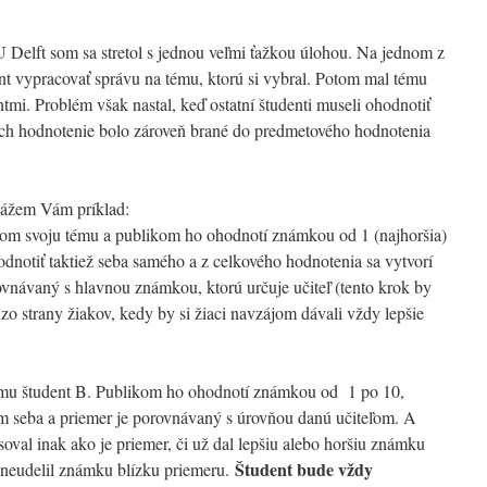
Delft som sa stretol s jednou veľmi ťažkou úlohou. Na jednom z
t vypracovať správu na tému, ktorú si vybral. Potom mal tému
tmi. Problém však nastal, keď ostatní študenti museli ohodnotiť
ich hodnotenie bolo zároveň brané do predmetového hodnotenia
ukážem Vám príklad:
kom svoju tému a publikom ho ohodnotí známkou od 1 (najhoršia)
odnotiť taktiež seba samého a z celkového hodnotenia sa vytvorí
ovnávaný s hlavnou známkou, ktorú určuje učiteľ (tento krok by
 strany žiakov, kedy by si žiaci navzájom dávali vždy lepšie
tému študent B. Publikom ho ohodnotí známkou od 1 po 10,
ám seba a priemer je porovnávaný s úrovňou danú učiteľom. A
asoval inak ako je priemer, či už dal lepšiu alebo horšiu známku
Študent bude vždy
e neudelil známku blízku priemeru.