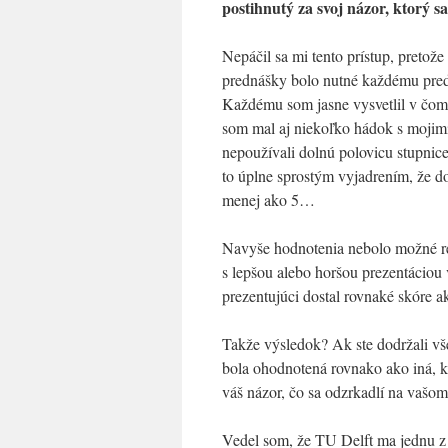
postihnutý za svoj názor, ktorý sa 
Nepáčil sa mi tento prístup, pretož
prednášky bolo nutné každému pre
Každému som jasne vysvetlil v čom 
som mal aj niekoľko hádok s mojim
nepoužívali dolnú polovicu stupnic
to úplne sprostým vyjadrením, že do
menej ako 5…
Navyše hodnotenia nebolo možné ret
s lepšou alebo horšou prezentáciou 
prezentujúci dostal rovnaké skóre ak
Takže výsledok? Ak ste dodržali v
bola ohodnotená rovnako ako iná, k
váš názor, čo sa odzrkadlí na vaš
Vedel som, že TU Delft ma jednu z n