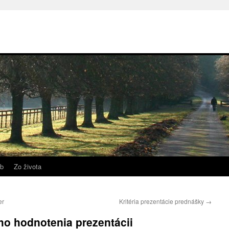
b
Zo života
er
Kritéria prezentácie prednášky
→
o hodnotenia prezentácii