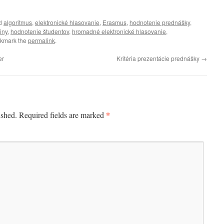
ed
algoritmus
,
elektronické hlasovanie
,
Erasmus
,
hodnotenie prednášky
,
iny
,
hodnotenie študentov
,
hromadné elektronické hlasovanie
,
okmark the
permalink
.
er
Kritéria prezentácie prednášky
→
*
ished.
Required fields are marked