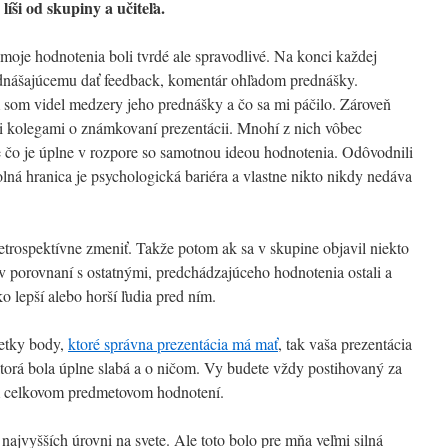
líši od skupiny a učiteľa.
e moje hodnotenia boli tvrdé ale spravodlivé. Na konci každej
dnášajúcemu dať feedback, komentár ohľadom prednášky.
som videl medzery jeho prednášky a čo sa mi páčilo. Zároveň
i kolegami o známkovaní prezentácii. Mnohí z nich vôbec
e čo je úplne v rozpore so samotnou ideou hodnotenia. Odôvodnili
lná hranica je psychologická bariéra a vlastne nikto nikdy nedáva
rospektívne zmeniť. Takže potom ak sa v skupine objavil niekto
v porovnaní s ostatnými, predchádzajúceho hodnotenia ostali a
o lepší alebo horší ľudia pred ním.
šetky body,
ktoré správna prezentácia má mať
, tak vaša prezentácia
torá bola úplne slabá a o ničom. Vy budete vždy postihovaný za
om celkovom predmetovom hodnotení.
ajvyšších úrovni na svete. Ale toto bolo pre mňa veľmi silná