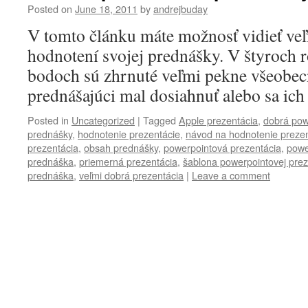
Posted on
June 18, 2011
by
andrejbuday
V tomto článku máte možnosť vidieť veľ
hodnotení svojej prednášky. V štyroch 
bodoch sú zhrnuté veľmi pekne všeobec
prednášajúci mal dosiahnuť alebo sa ich
Posted in
Uncategorized
|
Tagged
Apple prezentácia
,
dobrá pow
prednášky
,
hodnotenie prezentácie
,
návod na hodnotenie prezen
prezentácia
,
obsah prednášky
,
powerpointová prezentácia
,
powe
prednáška
,
priemerná prezentácia
,
šablona powerpointovej prez
prednáška
,
veľmi dobrá prezentácia
|
Leave a comment