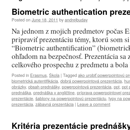
Biometric authentication prez
Posted on
June 18, 2011
by
andrejbuday
Na jednom z mojich predmetov počas 
pripraviť prezentáciu témy, ktorú som s
“Biometric authentification” (biometrick
ohľadom na bezpečnosť. Prezentácia sa 
celkového prospechu z predmetu a bola
Posted in
Erasmus
,
Škola
|
Tagged
ako urobiť powerpointovú pr
biometrická autentifikácia
,
dobrá powerpointová prezentácia
,
hu
obrázky
,
obsah prednášky
,
powerpointová prezentácia
,
ppt
,
ppt 
prednáška
,
prednáška v angličtine
,
príprava powerpointovej pre
prezentácie
,
šablony na powerpointovú prezentáciu
,
typy na pow
prezentácia
,
zábavná prezentácia
|
Leave a comment
Kritéria prezentácie prednášk